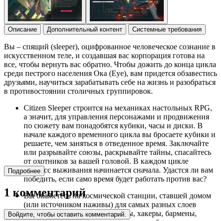
Описание
Дополнительный контент
Системные требования
Вы – спящий (sleeper), оцифрованное человеческое сознание в
искусственном теле, и создавшая вас корпорация готова на
все, чтобы вернуть вас обратно. Чтобы дожить до конца цикла
среди пестрого населения Ока (Eye), вам придется обзавестись
друзьями, научиться зарабатывать себе на жизнь и разобраться
в противостоянии столичных группировок.
Citizen Sleeper строится на механиках настольных RPG,
а значит, для управления персонажами и продвижения
по сюжету вам понадобятся кубики, часы и диски. В
начале каждого временного цикла вы бросаете кубики и
решаете, чем заняться в отведенное время. Заключайте
или разрывайте союзы, раскрывайте тайны, спасайтесь
от охотников за вашей головой. В каждом цикле
процесс выживания начинается сначала. Удастся ли вам
Подробнее
победить, если само время будет работать против вас?
1 комментарий
Вы окажетесь на космической станции, ставшей домом
(или источником наживы) для самых разных слоев
общества. Мародеры, инженеры, хакеры, бармены,
Войдите, чтобы оставить комментарий.