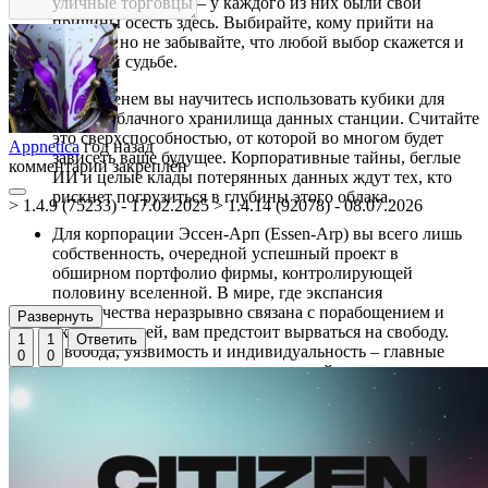
уличные торговцы – у каждого из них были свои
причины осесть здесь. Выбирайте, кому прийти на
помощь, но не забывайте, что любой выбор скажется и
на вашей судьбе.
Со временем вы научитесь использовать кубики для
взлома облачного хранилища данных станции. Считайте
это сверхспособностью, от которой во многом будет
Appnetica
год назад
зависеть ваше будущее. Корпоративные тайны, беглые
комментарий закреплён
ИИ и целые клады потерянных данных ждут тех, кто
рискнет погрузиться в глубины этого облака.
> 1.4.9 (75233) - 17.02.2025 > 1.4.14 (92078) - 08.07.2026
Для корпорации Эссен-Арп (Essen-Arp) вы всего лишь
собственность, очередной успешный проект в
обширном портфолио фирмы, контролирующей
половину вселенной. В мире, где экспансия
человечества неразрывно связана с порабощением и
Развернуть
эксплуатацией, вам предстоит вырваться на свободу.
1
1
Ответить
Свобода, уязвимость и индивидуальность – главные
0
0
темы, которые развивают сюжет этой научно-
фантастической игры.