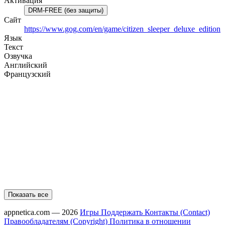
Активация
DRM-FREE (без защиты)
Сайт
https://www.gog.com/en/game/citizen_sleeper_deluxe_edition
Язык
Текст
Озвучка
Английский
Французский
Показать все
appnetica.com — 2026
Игры
Поддержать
Контакты (Contact)
Правообладателям (Copyright)
Политика в отношении