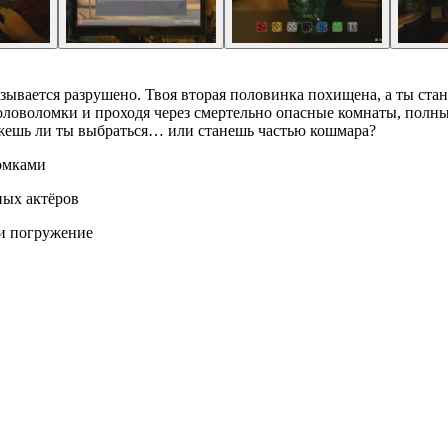
оказывается разрушено. Твоя вторая половинка похищена, а ты 
оловоломки и проходя через смертельно опасные комнаты, полн
можешь ли ты выбраться… или станешь частью кошмара?
омками
ных актёров
и погружение