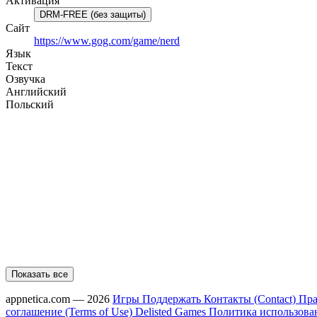
Активация
DRM-FREE (без защиты)
Сайт
https://www.gog.com/game/nerd
Язык
Текст
Озвучка
Английский
Польский
Показать все
appnetica.com — 2026
Игры
Поддержать
Контакты (Contact)
Пра
соглашение (Terms of Use)
Delisted Games
Политика использовани