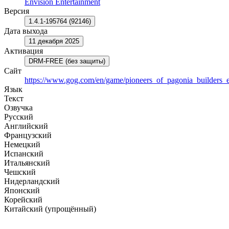
Envision Entertainment
Версия
1.4.1-195764 (92146)
Дата выхода
11 декабря 2025
Активация
DRM-FREE (без защиты)
Сайт
https://www.gog.com/en/game/pioneers_of_pagonia_builders_e
Язык
Текст
Озвучка
Русский
Английский
Французский
Немецкий
Испанский
Итальянский
Чешский
Нидерландский
Японский
Корейский
Китайский (упрощённый)