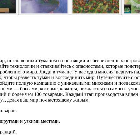
мир, поглощенный туманом и состоящий из бесчисленных острово
йте технологии и сталкивайтесь с опасностями, которые подсте
обленного мира. Люди в тумане. У вас одна миссия: вернуть над
, чтобы развеять туман и воссоединить мир. Путешествуйте с ос
Пройдите полную кампанию с уникальными миссиями и познаком
нными — боссами, которые, кажется, рождаются из самого тума
й и более чем 100 товарами. Каждый этап производства виден —
ут, делая ваш мир по-настоящему живым.
товаров.
шрутами и узкими местами.
тракций.