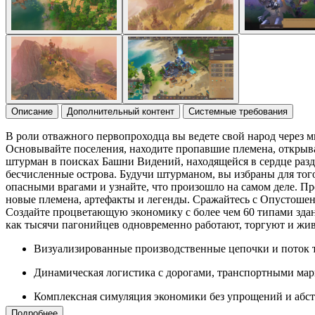
Описание
Дополнительный контент
Системные требования
В роли отважного первопроходца вы ведете свой народ через 
Основывайте поселения, находите пропавшие племена, открыва
штурман в поисках Башни Видений, находящейся в сердце раздр
бесчисленные острова. Будучи штурманом, вы избраны для того
опасными врагами и узнайте, что произошло на самом деле. 
новые племена, артефакты и легенды. Сражайтесь с Опустоше
Создайте процветающую экономику с более чем 60 типами здани
как тысячи пагонийцев одновременно работают, торгуют и жив
Визуализированные производственные цепочки и поток 
Динамическая логистика с дорогами, транспортными мар
Комплексная симуляция экономики без упрощений и абс
Подробнее