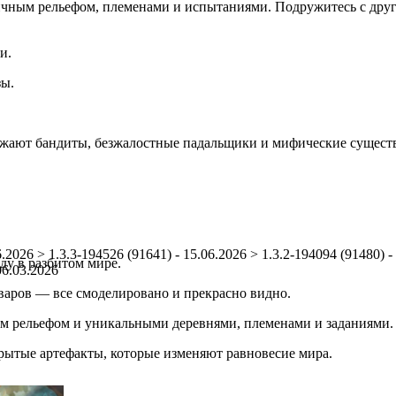
ичным рельефом, племенами и испытаниями. Подружитесь с дру
и.
зы.
жают бандиты, безжалостные падальщики и мифические существа. 
6.2026 > 1.3.3-194526 (91641) - 15.06.2026 > 1.3.2-194094 (91480) -
ду в разбитом мире.
06.03.2026
оваров — все смоделировано и прекрасно видно.
м рельефом и уникальными деревнями, племенами и заданиями.
крытые артефакты, которые изменяют равновесие мира.