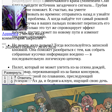
раздобудьте яйцо камнеочажного краба (Stonehearth Crab
Egg) и найдите источник загадочного сигнала... Грубая
сила тут не поможет. К счастью, вы умеете
путешествовать во времени: отправьтесь назад и узнайте
причину проблемы. А когда найдёте тот самый роковой
момент, ручка в ваших пальцах позволит переписать его
наново. Только это тут же спровоцирует эффект
бабочки, пустит сюжет по новому пути и изменит
Appnetica
2 месяца назад
текущую ситуацию.
комментарий закреплён
Не знаете, куда дальше? Тогда воспользуйтесь записной
> 20260403 (89885) - 26.05.2026
книжкой. Она поможет разобраться с тем, как собрать
собранные кусочки информации воедино — в
последовательную логическую цепочку.
Пилот, который не может улететь из-за сезона дождей,
шеф-повар, переживающий из-за банки консервов,
Развернуть
капитан сборной по плаванию, преследующий
1
1
Ответить
беглецов… Ах да, и бедняга-клоун, ищущий свою дочь.
0
0
Судьбы этих персонажей дополняют друг друга и
рассказывают трагикомичную притчу о расставании.
«Вавилон» отправляется в путешествие, и на борту вас
ждут и умиление, и юмор, и ретро-эстетика, и
мультяшная графика. Берите билет, поднимайтесь на
палубу, и приятного вам карнавала.