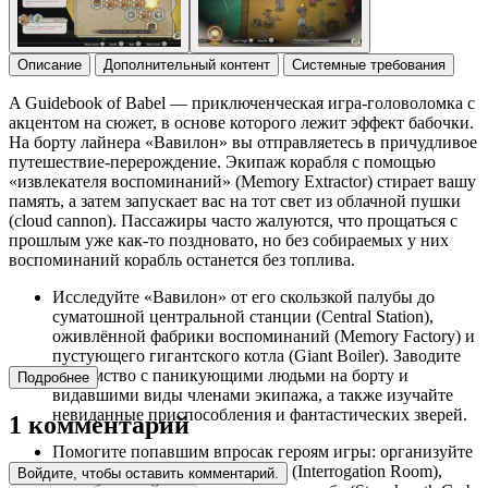
Описание
Дополнительный контент
Системные требования
A Guidebook of Babel — приключенческая игра-головоломка с
акцентом на сюжет, в основе которого лежит эффект бабочки.
На борту лайнера «Вавилон» вы отправляетесь в причудливое
путешествие-перерождение. Экипаж корабля с помощью
«извлекателя воспоминаний» (Memory Extractor) стирает вашу
память, а затем запускает вас на тот свет из облачной пушки
(cloud cannon). Пассажиры часто жалуются, что прощаться с
прошлым уже как-то поздновато, но без собираемых у них
воспоминаний корабль останется без топлива.
Исследуйте «Вавилон» от его скользкой палубы до
суматошной центральной станции (Central Station),
оживлённой фабрики воспоминаний (Memory Factory) и
пустующего гигантского котла (Giant Boiler). Заводите
знакомство с паникующими людьми на борту и
Подробнее
видавшими виды членами экипажа, а также изучайте
невиданные приспособления и фантастических зверей.
1 комментарий
Помогите попавшим впросак героям игры: организуйте
побег из комнаты для допросов (Interrogation Room),
Войдите, чтобы оставить комментарий.