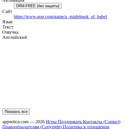
Активация
DRM-FREE (без защиты)
Сайт
https://www.gog.com/game/a_guidebook_of_babel
Язык
Текст
Озвучка
Английский
Показать все
appnetica.com — 2026
Игры
Поддержать
Контакты (Contact)
Правообладателям (Copyright)
Политика в отношении