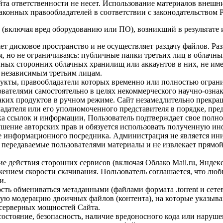
та ответственности не несет. Использование материалов внешни
аконных правообладателей в соответствии с законодательством 
 (включая вред оборудованию или ПО), возникший в результате 
ляет дисковое пространство и не осуществляет раздачу файлов.
, но не ограничиваясь: публичные папки третьих лиц в облачн
нных сторонних облачных хранилищ или аккаунтов в них, не имее
т независимым третьим лицам.
дукты, правообладатели которых временно или полностью огран
зователями самостоятельно в целях некоммерческого научно-озн
аких продуктов в ручном режиме. Сайт незамедлительно прекра
дателя или его уполномоченного представителя в порядке, пре
иска ссылок и информации, Пользователь подтверждает свое полн
рушение авторских прав и обязуется использовать полученную 
ве информационного посредника. Администрация не является ин
 передаваемые пользователями материалы и не извлекает прямо
е действия сторонних сервисов (включая Облако Mail.ru, Яндекс
ением скорости скачивания. Пользователь соглашается, что люб
и.
ость обмениваться метаданными (файлами формата .torrent и се
ную модерацию двоичных файлов (контента), на которые указыв
 серверных мощностей Сайта.
 состояние, безопасность, наличие вредоносного кода или наруш