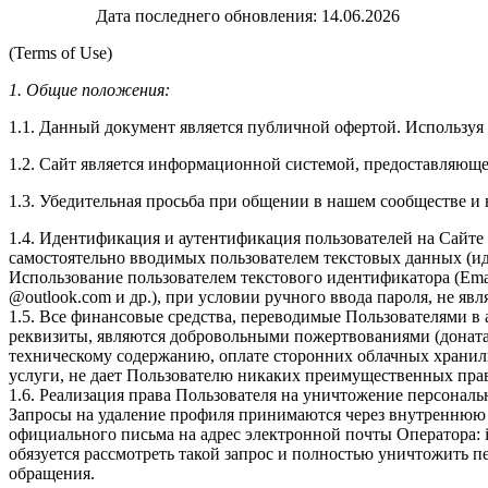
Дата последнего обновления: 14.06.2026
(Terms of Use)
1. Общие положения:
1.1. Данный документ является публичной офертой. Используя 
1.2. Сайт является информационной системой, предоставляюще
1.3. Убедительная просьба при общении в нашем сообществе и 
1.4. Идентификация и аутентификация пользователей на Сай
самостоятельно вводимых пользователем текстовых данных (ид
Использование пользователем текстового идентификатора (Ema
@outlook.com и др.), при условии ручного ввода пароля, не я
1.5. Все финансовые средства, переводимые Пользователями 
реквизиты, являются добровольными пожертвованиями (доната
техническому содержанию, оплате сторонних облачных хранили
услуги, не дает Пользователю никаких преимущественных прав
1.6. Реализация права Пользователя на уничтожение персональ
Запросы на удаление профиля принимаются через внутреннюю 
официального письма на адрес электронной почты Оператора: i
обязуется рассмотреть такой запрос и полностью уничтожить 
обращения.