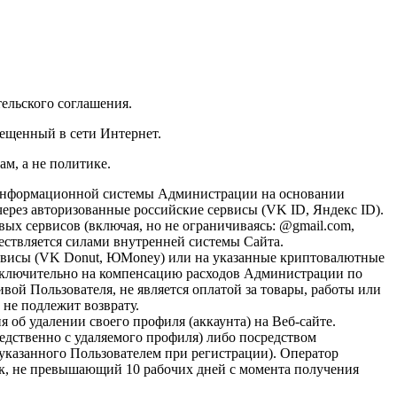
тельского соглашения.
мещенный в сети Интернет.
м, а не политике.
й информационной системы Администрации на основании
через авторизованные российские сервисы (VK ID, Яндекс ID).
ых сервисов (включая, но не ограничиваясь: @gmail.com,
ществляется силами внутренней системы Сайта.
ервисы (VK Donut, ЮMoney) или на указанные криптовалютные
исключительно на компенсацию расходов Администрации по
ой Пользователя, не является оплатой за товары, работы или
 не подлежит возврату.
 об удалении своего профиля (аккаунта) на Веб-сайте.
дственно с удаляемого профиля) либо посредством
 указанного Пользователем при регистрации). Оператор
рок, не превышающий 10 рабочих дней с момента получения