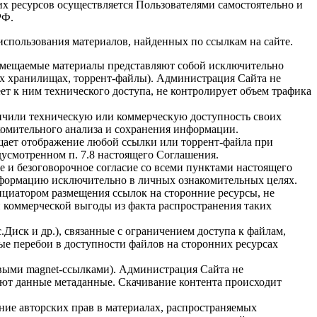
х ресурсов осуществляется Пользователями самостоятельно и
РФ.
использования материалов, найденных по ссылкам на сайте.
 Размещаемые материалы представляют собой исключительно
ых хранилищах, торрент-файлы). Администрация Сайта не
т к ним технического доступа, не контролирует объем трафика
ичили техническую или коммерческую доступность своих
акомительного анализа и сохранения информации.
щает отображение любой ссылки или торрент-файла при
дусмотренном п. 7.8 настоящего Соглашения.
ое и безоговорочное согласие со всеми пунктами настоящего
информацию исключительно в личных ознакомительных целях.
ициатором размещения ссылок на сторонние ресурсы, не
й коммерческой выгоды из факта распространения таких
.Диск и др.), связанные с ограничением доступа к файлам,
ые перебои в доступности файлов на сторонних ресурсах
тевыми magnet-ссылками). Администрация Сайта не
ают данные метаданные. Скачивание контента происходит
ение авторских прав в материалах, распространяемых