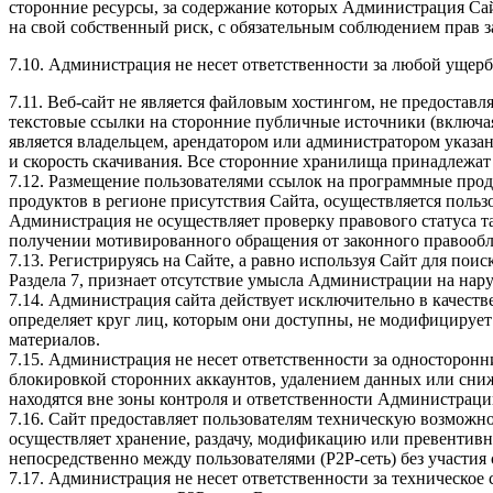
сторонние ресурсы, за содержание которых Администрация Сай
на свой собственный риск, с обязательным соблюдением прав з
7.10. Администрация не несет ответственности за любой ущерб
7.11. Веб-сайт не является файловым хостингом, не предостав
текстовые ссылки на сторонние публичные источники (включая
является владельцем, арендатором или администратором указа
и скорость скачивания. Все сторонние хранилища принадлежа
7.12. Размещение пользователями ссылок на программные про
продуктов в регионе присутствия Сайта, осуществляется поль
Администрация не осуществляет проверку правового статуса т
получении мотивированного обращения от законного правообла
7.13. Регистрируясь на Сайте, а равно используя Сайт для по
Раздела 7, признает отсутствие умысла Администрации на на
7.14. Администрация сайта действует исключительно в качест
определяет круг лиц, которым они доступны, не модифицирует
материалов.
7.15. Администрация не несет ответственности за односторонни
блокировкой сторонних аккаунтов, удалением данных или сниж
находятся вне зоны контроля и ответственности Администраци
7.16. Сайт предоставляет пользователям техническую возможн
осуществляет хранение, раздачу, модификацию или превентив
непосредственно между пользователями (P2P-сеть) без участия
7.17. Администрация не несет ответственности за техническое