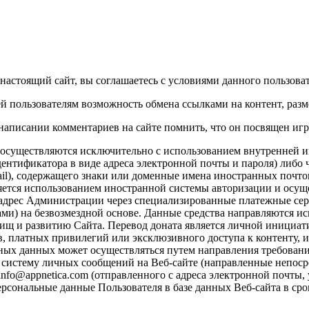
настоящий сайт, вы соглашаетесь с условиями данного пользова
й пользователям возможность обмена ссылками на контент, раз
написании комментариев на сайте помнить, что он посвящен игра
те осуществляются исключительно с использованием внутренне
ентификатора в виде адреса электронной почты и пароля) либо 
il), содержащего знаки или доменные имена иностранных почтов
вляется использованием иностранной системы авторизации и осу
в адрес Администрации через специализированные платежные с
ми) на безвозмездной основе. Данные средства направляются 
щ и развитию Сайта. Перевод доната является личной инициатив
, платных привилегий или эксклюзивного доступа к контенту, и
ных данных может осуществляться путем направления требования
систему личных сообщений на Веб-сайте (направленные непосре
nfo@appnetica.com (отправленного с адреса электронной почты,
персональные данные Пользователя в базе данных Веб-сайта в с