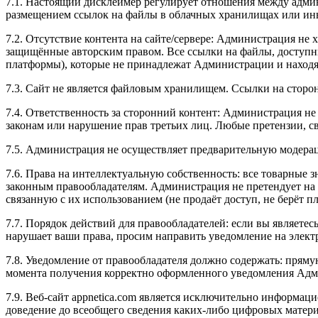
7.1. Настоящий дисклеймер регулирует отношения между админи
размещением ссылок на файлы в облачных хранилищах или ин
7.2. Отсутствие контента на сайте/сервере: Администрация не
защищённые авторским правом. Все ссылки на файлы, доступны
платформы), которые не принадлежат Администрации и находя
7.3. Сайт не является файловым хранилищем. Ссылки на стор
7.4. Ответственность за сторонний контент: Администрация не 
законам или нарушение прав третьих лиц. Любые претензии, с
7.5. Администрация не осуществляет предварительную модерац
7.6. Права на интеллектуальную собственность: все товарные 
законным правообладателям. Администрация не претендует на
связанную с их использованием (не продаёт доступ, не берёт пла
7.7. Порядок действий для правообладателей: если вы являетес
нарушает ваши права, просим направить уведомление на элект
7.8. Уведомление от правообладателя должно содержать: пряму
момента получения корректно оформленного уведомления Адм
7.9. Веб-сайт appnetica.com является исключительно информац
доведение до всеобщего сведения каких-либо цифровых матери