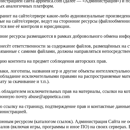
страцией сайта appnetica.com (далее — «Администрация») и пол
ых аналогичных платформ.
 хранит на сайте/сервере какие-либо аудиовизуальные произведе
е на сайте/сервере, ведут на сторонние ресурсы (файлообменн
тся вне её контроля и юрисдикции.
онние ресурсы размещаются в рамках добровольного обмена ин
несёт ответственности за содержание файлов, размещённых на ст
вязанные с самими файлами, должны направляться непосредстве
ию контента на предмет соблюдения авторских прав.
знаки, логотипы, названия игр и другие объекты интеллектуальн
 обладание исключительными правами на распространяемые мате
ту за скачивание и т.п.).
ь обладателем исключительных прав на материалы, ссылки на кот
ронную почту abuse@appnetica.com
ю ссылку на страницу, подтверждение прав и контактные данные
инистрацией.
ионным ресурсом (каталогом ссылок). Администрация Сайта не о
алов (включая игры, программы и иное ПО) на своих серверах. 