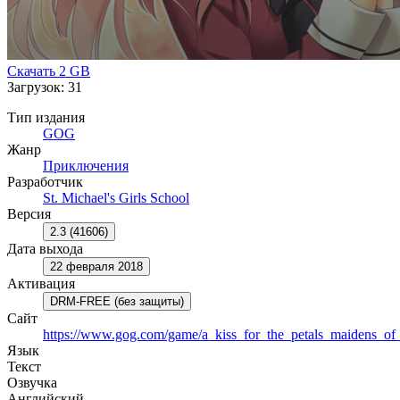
Скачать
2 GB
Загрузок: 31
Тип издания
GOG
Жанр
Приключения
Разработчик
St. Michael's Girls School
Версия
2.3 (41606)
Дата выхода
22 февраля 2018
Активация
DRM-FREE (без защиты)
Сайт
https://www.gog.com/game/a_kiss_for_the_petals_maidens_of
Язык
Текст
Озвучка
Английский