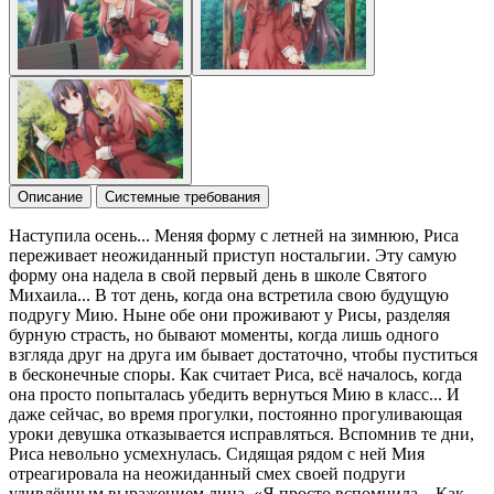
Описание
Системные требования
Наступила осень... Меняя форму с летней на зимнюю, Риса
переживает неожиданный приступ ностальгии. Эту самую
форму она надела в свой первый день в школе Святого
Михаила... В тот день, когда она встретила свою будущую
подругу Мию. Ныне обе они проживают у Рисы, разделяя
бурную страсть, но бывают моменты, когда лишь одного
взгляда друг на друга им бывает достаточно, чтобы пуститься
в бесконечные споры. Как считает Риса, всё началось, когда
она просто попыталась убедить вернуться Мию в класс... И
даже сейчас, во время прогулки, постоянно прогуливающая
уроки девушка отказывается исправляться. Вспомнив те дни,
Риса невольно усмехнулась. Сидящая рядом с ней Мия
отреагировала на неожиданный смех своей подруги
удивлённым выражением лица. «Я просто вспомнила... Как