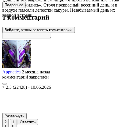
мы познакомились». Стоял прекрасный весенний день, и в
Подробнее
воздухе плясали лепестки сакуры. Незабываемый день их
первой встречи...
1 комментарий
Войдите, чтобы оставить комментарий.
Appnetica
2 месяца назад
комментарий закреплён
> 2.3 (22428) - 10.06.2026
Развернуть
2
1
Ответить
1
0