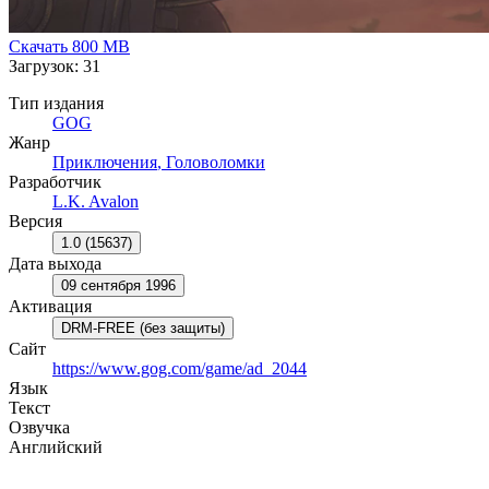
Скачать
800 MB
Загрузок: 31
Тип издания
GOG
Жанр
Приключения
,
Головоломки
Разработчик
L.K. Avalon
Версия
1.0 (15637)
Дата выхода
09 сентября 1996
Активация
DRM-FREE (без защиты)
Сайт
https://www.gog.com/game/ad_2044
Язык
Текст
Озвучка
Английский