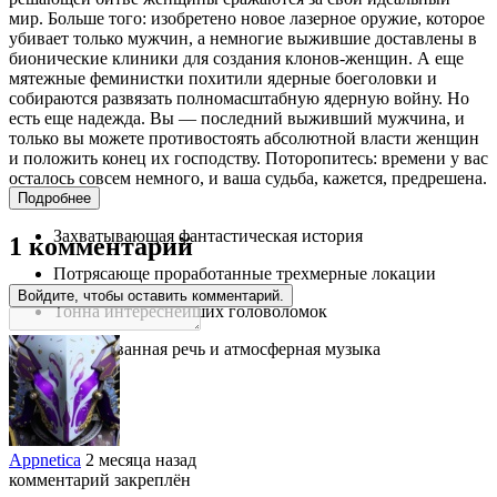
мир. Больше того: изобретено новое лазерное оружие, которое
убивает только мужчин, а немногие выжившие доставлены в
бионические клиники для создания клонов-женщин. А еще
мятежные феминистки похитили ядерные боеголовки и
собираются развязать полномасштабную ядерную войну. Но
есть еще надежда. Вы — последний выживший мужчина, и
только вы можете противостоять абсолютной власти женщин
и положить конец их господству. Поторопитесь: времени у вас
осталось совсем немного, и ваша судьба, кажется, предрешена.
Или нет?
Подробнее
Захватывающая фантастическая история
1 комментарий
Потрясающе проработанные трехмерные локации
Войдите, чтобы оставить комментарий.
Тонна интереснейших головоломок
Оцифрованная речь и атмосферная музыка
Appnetica
2 месяца назад
комментарий закреплён