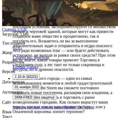
Новый город — новые вызовы: вас ждут сотни
модификаторов игрового процесса и 6 разнообразных
биомов. Докажите, что вы талантливый и способный
наместник. Приспосабливайтесь к меняющимся
погодным условиям, экспериментируйте со множеством
Скачать
5 GB
перков и чертежей зданий, которые могут как привести
Загрузок: 1349
созданное вами общество к процветанию, так и
погубить его. Возьметесь ли вы за выполнение
Тип издания
дополнительных задач и отправитесь в недра опасного
GOG
леса ради возможных благ — или будете действовать
Жанр
осторожно, не выходя за рамки своих средств? При этом
Стратегии
,
Фентези
вы не знаете, какие товары привезет Торговец в
Разработчик
следующем году, а лес таит не только сокровища и
Eremite Games
ресурсы, но и древние опасности.
Версия
1.10.4r (92221)
Основание нового города — один из самых
Дата выхода
захватывающих моментов в любой градостроительной
01 ноября 2022
игре. В Against the Storm вы сможете постоянно
Активация
создавать новые поселения, расширяя свои владения, а
также взаимодействовать и торговать с ранее
DRM-FREE (без защиты)
возведенными городами. Как сильно вырастут ваши
Сайт
города, прежде чем на них обрушится буря… или у
https://www.gog.com/ru/game/against_the_storm
Опаленной королевы лопнет терпение?
Язык
Текст