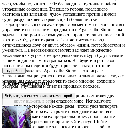
того, чтобы подчинить себе бесплодные пустоши и найти
утраченные сокровища Тлеющего города, последнего
бастиона цивилизации, чудом устоявшего против Гнилой
бури, разрушившей старый мир. В большинстве
градостроительных симуляторов с элементами выживания вы
управляете всего одним городом, но в Against the Storm ваша
задача — построить огромную сеть процветающих поселений,
в которых будут жить разные фантастические народы,
отличающиеся друг от друга образом жизни, потребностями и
умениями. На неосвоенных землях вас ждет множество
неожиданных угроз, а непрекращающиеся бури будут мешать
вашим подопечным отстраиваться. Вы будете терять свои
поселения, экспедиции будут проваливаться, но это не
означает поражения. Against the Storm — это игра с
Подробнее
элементами «упрощенного рогалика», а значит, даже в случае
неудачи вы сможете продолжить свою миссию, сохранив
1 комментарий
ресурсы, улучшения и опыт из прошлых походов.
Лисы, бобры, ящеры, люди и гарпии помогают друг
Войдите, чтобы оставить комментарий.
другу выжить в этом опасном мире. Используйте
сильные стороны каждой расы, чтобы удовлетворять
потребности всех. Стройте подходящие жилища и
обеспечивайте всех продовольствием, производите
предметы роскоши и организуйте досуг. Шейте
дождевики, варите эль, пеките пироги — любым