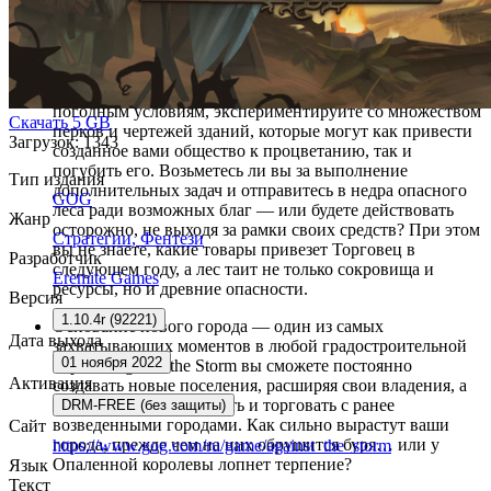
Новый город — новые вызовы: вас ждут сотни
модификаторов игрового процесса и 6 разнообразных
биомов. Докажите, что вы талантливый и способный
наместник. Приспосабливайтесь к меняющимся
погодным условиям, экспериментируйте со множеством
Скачать
5 GB
перков и чертежей зданий, которые могут как привести
Загрузок: 1343
созданное вами общество к процветанию, так и
погубить его. Возьметесь ли вы за выполнение
Тип издания
дополнительных задач и отправитесь в недра опасного
GOG
леса ради возможных благ — или будете действовать
Жанр
осторожно, не выходя за рамки своих средств? При этом
Стратегии
,
Фентези
вы не знаете, какие товары привезет Торговец в
Разработчик
следующем году, а лес таит не только сокровища и
Eremite Games
ресурсы, но и древние опасности.
Версия
1.10.4r (92221)
Основание нового города — один из самых
Дата выхода
захватывающих моментов в любой градостроительной
01 ноября 2022
игре. В Against the Storm вы сможете постоянно
Активация
создавать новые поселения, расширяя свои владения, а
также взаимодействовать и торговать с ранее
DRM-FREE (без защиты)
возведенными городами. Как сильно вырастут ваши
Сайт
города, прежде чем на них обрушится буря… или у
https://www.gog.com/ru/game/against_the_storm
Опаленной королевы лопнет терпение?
Язык
Текст