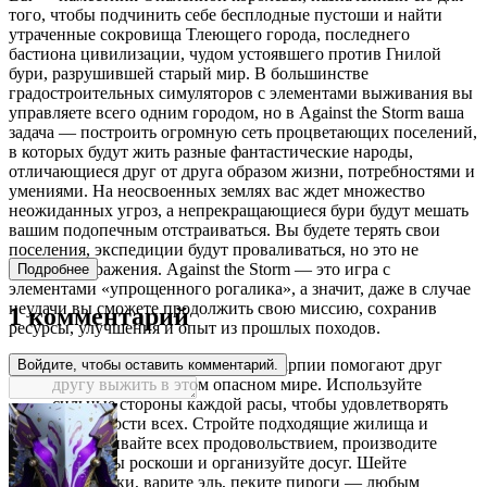
того, чтобы подчинить себе бесплодные пустоши и найти
утраченные сокровища Тлеющего города, последнего
бастиона цивилизации, чудом устоявшего против Гнилой
бури, разрушившей старый мир. В большинстве
градостроительных симуляторов с элементами выживания вы
управляете всего одним городом, но в Against the Storm ваша
задача — построить огромную сеть процветающих поселений,
в которых будут жить разные фантастические народы,
отличающиеся друг от друга образом жизни, потребностями и
умениями. На неосвоенных землях вас ждет множество
неожиданных угроз, а непрекращающиеся бури будут мешать
вашим подопечным отстраиваться. Вы будете терять свои
поселения, экспедиции будут проваливаться, но это не
означает поражения. Against the Storm — это игра с
Подробнее
элементами «упрощенного рогалика», а значит, даже в случае
неудачи вы сможете продолжить свою миссию, сохранив
1 комментарий
ресурсы, улучшения и опыт из прошлых походов.
Лисы, бобры, ящеры, люди и гарпии помогают друг
Войдите, чтобы оставить комментарий.
другу выжить в этом опасном мире. Используйте
сильные стороны каждой расы, чтобы удовлетворять
потребности всех. Стройте подходящие жилища и
обеспечивайте всех продовольствием, производите
предметы роскоши и организуйте досуг. Шейте
дождевики, варите эль, пеките пироги — любым