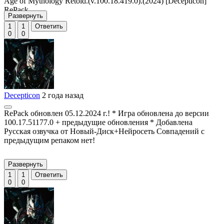
Age of Mythology Retold.(v.100.18.419.0).(2024) [Decepticon]
RePack
Развернуть
1
1
Ответить
0
0
Decepticon
2 года назад
RePack обновлен 05.12.2024 г.! * Игра обновлена до версии
100.17.51177.0 + предыдущие обновления * Добавлена
Русская озвучка от Новый-Диск+Нейросеть Совпадений с
предыдущим репаком нет!
Развернуть
1
1
Ответить
0
0