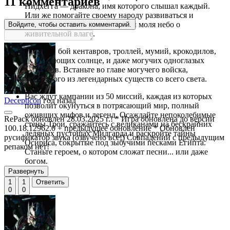
11 комментариев
Нидхёгга — дракона, имя которого слышал каждый.
Или же помогайте своему народу развиваться и
процветать, взывая к дриадам и моля небо о
Войдите, чтобы оставить комментарий.
живительной влаге.
Ведите в бой кентавров, троллей, мумий, крокодилов,
поглощающих солнце, и даже могучих одноглазых
циклопов. Встаньте во главе могучего войска,
собранного из легендарных существ со всего света.
Вас ждут кампании из 50 миссий, каждая из которых
Decepticon
год назад
позволит окунуться в потрясающий мир, полный
оживших мифов и легенд. Осаждайте непоколебимые
RePack обновлен 28.03.2025 г.! * Игра обновлена до версии
стены Трои, сражайтесь с великанами на бескрайних
100.18.12962.0 + предыдущее обновление * Обновлен
ледяных пустошах Мидгарда и раскройте тайны
русификатор звука (озвучено все!) Совпадений с предыдущим
Осириса, сокрытые под зыбучими песками Египта.
репаком нет!
Станьте героем, о котором сложат песни... или даже
богом.
Развернуть
1
1
Ответить
0
0