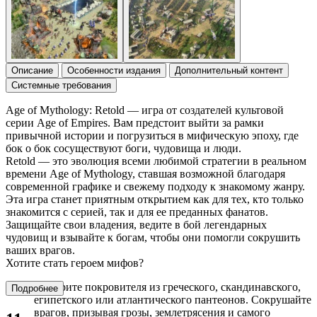
Описание
Особенности издания
Дополнительный контент
Системные требования
Age of Mythology: Retold — игра от создателей культовой
серии Age of Empires. Вам предстоит выйти за рамки
привычной истории и погрузиться в мифическую эпоху, где
бок о бок сосуществуют боги, чудовища и люди.
Retold — это эволюция всеми любимой стратегии в реальном
времени Age of Mythology, ставшая возможной благодаря
современной графике и свежему подходу к знакомому жанру.
Эта игра станет приятным открытием как для тех, кто только
знакомится с серией, так и для ее преданных фанатов.
Защищайте свои владения, ведите в бой легендарных
чудовищ и взывайте к богам, чтобы они помогли сокрушить
ваших врагов.
Хотите стать героем мифов?
Выберите покровителя из греческого, скандинавского,
Подробнее
египетского или атлантического пантеонов. Сокрушайте
врагов, призывая грозы, землетрясения и самого