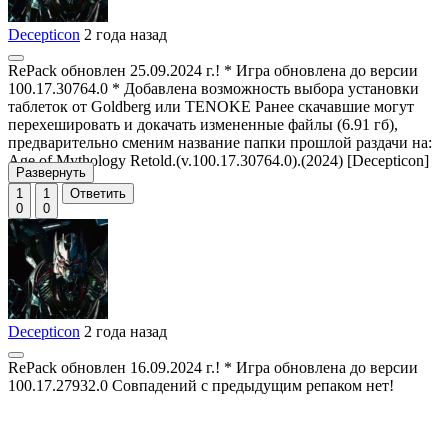
Decepticon
2 года назад
RePack обновлен 25.09.2024 г.! * Игра обновлена до версии
100.17.30764.0 * Добавлена возможность выбора установки
таблеток от Goldberg или TENOKE Ранее скачавшие могут
перехешировать и докачать измененные файлы (6.91 гб),
предварительно сменим название папки прошлой раздачи на:
Age of Mythology Retold.(v.100.17.30764.0).(2024) [Decepticon]
Развернуть
RePack
1
1
Ответить
0
0
Decepticon
2 года назад
RePack обновлен 16.09.2024 г.! * Игра обновлена до версии
100.17.27932.0 Совпадений с предыдущим репаком нет!