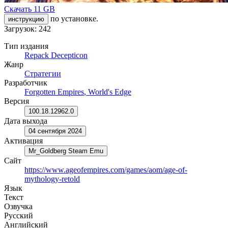
Скачать
11 GB
по установке.
инструкцию
Загрузок: 242
Тип издания
Repack Decepticon
Жанр
Стратегии
Разработчик
Forgotten Empires
,
World's Edge
Версия
100.18.12962.0
Дата выхода
04 сентября 2024
Активация
Mr_Goldberg Steam Emu
Сайт
https://www.ageofempires.com/games/aom/age-of-
mythology-retold
Язык
Текст
Озвучка
Русский
Английский