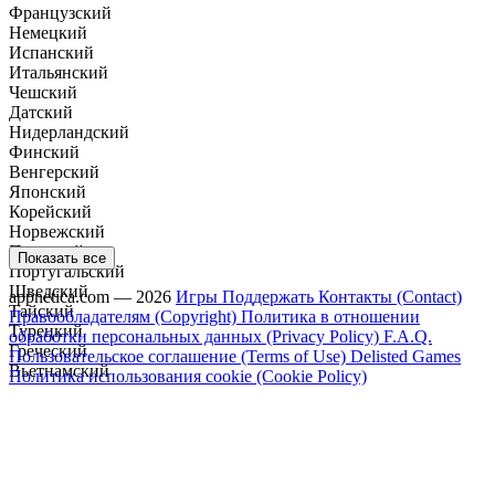
Французский
Немецкий
Испанский
Итальянский
Чешский
Датский
Нидерландский
Финский
Венгерский
Японский
Корейский
Норвежский
Польский
Показать все
Португальский
Шведский
appnetica.com — 2026
Игры
Поддержать
Контакты (Contact)
Тайский
Правообладателям (Copyright)
Политика в отношении
Турецкий
обработки персональных данных (Privacy Policy)
F.A.Q.
Греческий
Пользовательское соглашение (Terms of Use)
Delisted Games
Вьетнамский
Политика использования cookie (Cookie Policy)