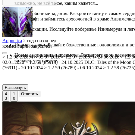
возможно, не всё такое, каким кажется...
Новые побочные задания. Раскройте тайну в самом серд
Варденхафт и займитесь археологией в храме Алвимелке
Новые локации. Исследуйте побережье Изилмеруда и леге
острова.
Appnetica
2 года назад
ред.
Новые загадки. Решайте божественные головоломки и вс
комментарий закреплён
Новые заклинания и предметы. Расширьте свои возможно
> 1.2.98 (92054) - 03.07.2026 > 1.2.97 (91837) - 24.06.2026 > 1.2.9
сильнее, чем прежде.
02.01.2026 > 1.2.69 (85913) - 24.10.2025 DLC: Tales of the Moon Cu
(76911) - 20.10.2024 > 1.2.59 (76789) - 06.10.2024 > 1.2.58 (76725
Развернуть
4
1
Ответить
3
0