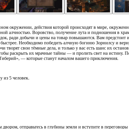
зийном окружении, действия которой происходят в мире, окружен
ной алчностью. Воровство, получение лута и подношения в храм
удок, ради добычи и цены на товар повышаются. Вам предстоит 
о быстрее. Необходимо победить алчную богиню Зорнилсу и верн
и творят свои тёмные дела, и только у вас есть шанс их остано
бы раскрыть их мрачные тайны — и пролить свет на истину. Посл
Тиберий», — которые станут началом вашего приключения.
у из 5 человек.
двором, отправьтесь в глубины земли и вступите в переговоры 