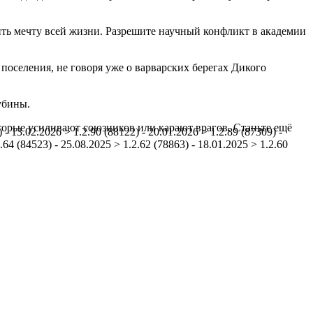
ть мечту всей жизни. Разрешите научный конфликт в академии
поселения, не говоря уже о варварских берегах Дикого
убины.
орые усиливают союзников или карают врагов. Станьте ещё
 - 13.02.2026 > 1.2.90 (88122) - 20.01.2026 > 1.2.89 (87309) -
.64 (84523) - 25.08.2025 > 1.2.62 (78863) - 18.01.2025 > 1.2.60