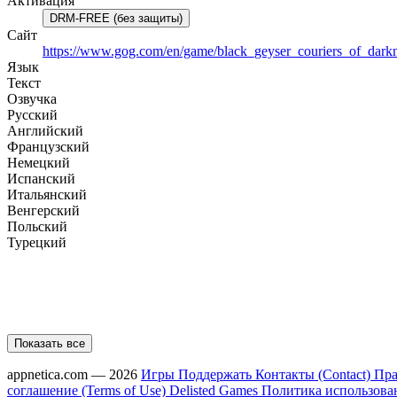
Активация
DRM-FREE (без защиты)
Сайт
https://www.gog.com/en/game/black_geyser_couriers_of_dark
Язык
Текст
Озвучка
Русский
Английский
Французский
Немецкий
Испанский
Итальянский
Венгерский
Польский
Турецкий
Показать все
appnetica.com — 2026
Игры
Поддержать
Контакты (Contact)
Пра
соглашение (Terms of Use)
Delisted Games
Политика использовани