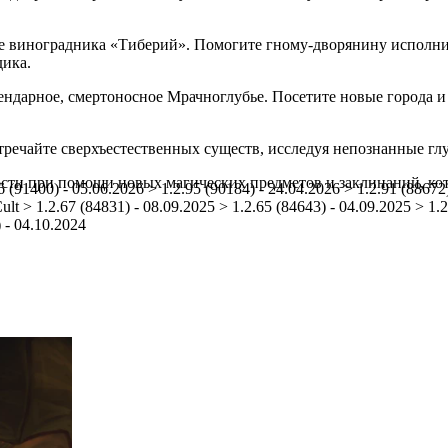
це виноградника «Тиберий». Помогите гному-дворянину исполни
дика.
ндарное, смертоносное Мрачноглубье. Посетите новые города и 
тречайте сверхъестественных существ, исследуя непознанные гл
сти при помощи новых магических предметов и заклинаний, кот
6 (91400) - 05.06.2026 > 1.2.95 (90184) - 24.04.2026 > 1.2.91 (88672)
lt > 1.2.67 (84831) - 08.09.2025 > 1.2.65 (84643) - 04.09.2025 > 1.2
) - 04.10.2024