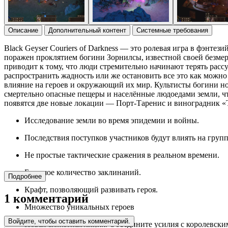
Описание
Дополнительный контент
Системные требования
Black Geyser Couriers of Darkness — это ролевая игра в фэнте
поражен проклятием богини Зорнилсы, известной своей безмер
приводит к тому, что люди стремительно начинают терять расс
распространить жадность или же остановить все это как можн
влияние на героев и окружающий их мир. Культисты богини ноч
смертельно опасные пещеры и населённые людоедами земли, что
появятся две новые локации — Порт-Таренис и виноградник «
Исследование земли во время эпидемии и войны.
Последствия поступков участников будут влиять на групп
Не простые тактические сражения в реальном времени.
Большое количество заклинаний.
Подробнее
Крафт, позволяющий развивать героя.
1 комментарий
Множество уникальных героев
Войдите, чтобы оставить комментарий.
Новая сюжетная линия. Объедините усилия с королевским 