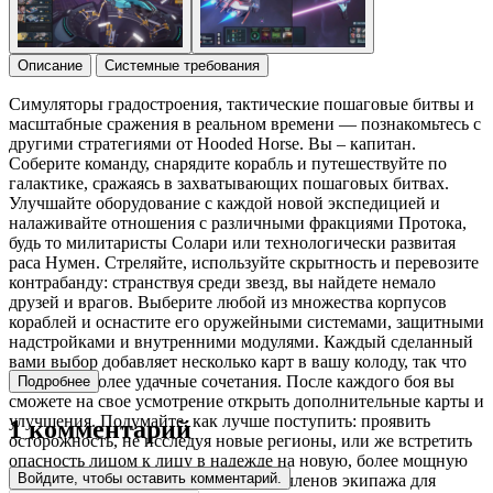
Описание
Системные требования
Симуляторы градостроения, тактические пошаговые битвы и
масштабные сражения в реальном времени — познакомьтесь с
другими стратегиями от Hooded Horse. Вы – капитан.
Соберите команду, снарядите корабль и путешествуйте по
галактике, сражаясь в захватывающих пошаговых битвах.
Улучшайте оборудование с каждой новой экспедицией и
налаживайте отношения с различными фракциями Протока,
будь то милитаристы Солари или технологически развитая
раса Нумен. Стреляйте, используйте скрытность и перевозите
контрабанду: странствуя среди звезд, вы найдете немало
друзей и врагов. Выберите любой из множества корпусов
кораблей и оснастите его оружейными системами, защитными
надстройками и внутренними модулями. Каждый сделанный
вами выбор добавляет несколько карт в вашу колоду, так что
ищите наиболее удачные сочетания. После каждого боя вы
Подробнее
сможете на свое усмотрение открыть дополнительные карты и
улучшения. Подумайте, как лучше поступить: проявить
1 комментарий
осторожность, не исследуя новые регионы, или же встретить
опасность лицом к лицу в надежде на новую, более мощную
Войдите, чтобы оставить комментарий.
технику для долгого пути. Наймите членов экипажа для