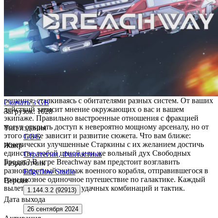
придумывайте уникальные комбинации, которые обеспечат
вам победу в космических битвах. В поисках таинственного
Сигнала вы прокладываете свой уникальный путь через
перипетии захватывающего сюжета Breachway. Если с
первого раза не получилось — попробуйте еще. И еще… С
каждым прохождением вы накапливаете знания и улучшаете
снаряжение, повышая свои шансы на успех, а случайные
события не дадут вам заскучать, подбрасывая неожиданные
испытания и повороты. Сражайтесь с пиратами и общайтесь с
представителями шести уникальных фракций, которые могут
по-своему помогать или мешать вам. Принимайте непростые
решения, сталкиваясь с обитателями разных систем. От ваших
Скачать
3 GB
действий зависит мнение окружающих о вас и вашем
Загрузок: 1028
экипаже. Правильно выстроенные отношения с фракцией
могут открыть доступ к невероятно мощному арсеналу, но от
Тип издания
этого также зависит и развитие сюжета. Что вам ближе:
GOG
генетически улучшенные Старкины с их желанием достичь
Жанр
единства любой ценой или же вольный дух Свободных
Стратегии
,
Фантастика
Бродяг? В игре Breachway вам предстоит возглавить
Разработчик
разношерстный экипаж военного корабля, отправившегося в
Edgeflow Studio
грандиозное одиночное путешествие по галактике. Каждый
Версия
вылет — новый поиск удачных комбинаций и тактик.
1.144.3.2 (92913)
Дата выхода
26 сентября 2024