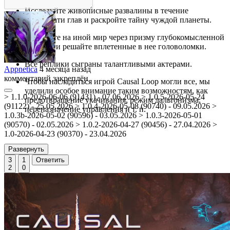
Исследуйте живописные развалины в течение
пятнадцати глав и раскройте тайну чуждой планеты.
Взгляните на иной мир через призму глубокомысленной
истории и решайте вплетенные в нее головоломки.
Все реплики сыграны талантливыми актерами.
Appnetica
4 месяца назад
комментарий закреплён
Чтобы насладиться игрой Causal Loop могли все, мы
уделили особое внимание таким возможностям, как
> 1.1.0-2026-06-06 (91431) - 07.06.2026 > 1.0.5-2026-05-24
предотвращение укачивания, режим дальтонизма,
(91122) - 25.05.2026 > 1.0.4-2026-05-08 (90740) - 09.05.2026 >
переназначение управления и т. п.
1.0.3b-2026-05-02 (90596) - 03.05.2026 > 1.0.3-2026-05-01
(90570) - 02.05.2026 > 1.0.2-2026-04-27 (90456) - 27.04.2026 >
1.0-2026-04-23 (90370) - 23.04.2026
Развернуть
3
1
Ответить
2
0