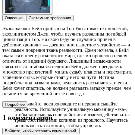
Описание
Системные требования
Экзоархеолог Бейл прибыл на Тор Ульсат вместе с коллегой,
экзолингвистом Джен, чтобы изучить развалины погибшей
цивилизации Тор. На свою беду он случайно привел в
действие хронолит — древнее инопланетное устройство — и
тем самым повредил ткань реальности. Джен исчезла, а Бейл
оказался в плену расколотого мира, где эхо прошлого нельзя
отличить от видений будущего. Лишенный возможности
связаться со штабом экспедиции Бейл должен преодолеть
множество препятствий, узнать судьбу планеты и перехитрить
зловещие силы, которые стоят у него на пути. Истина
погребена под развалинами, реальность рассыпается, и если
Бейл хочет спастись, он должен разгадать загадку прежде, чем
останется во временной петле навсегда.
Записывайте, воспроизводите и перезаписывайте
Подробнее
реальность. Используйте уникальную механику «эха»,
чтобы записывать свои действия и взаимодействовать с
1 комментарий
тремя собственными копиями из прошлого. Научитесь
использовать эти копии, чтобы управлять
инопланетными механизмами.
Войдите, чтобы оставить комментарий.