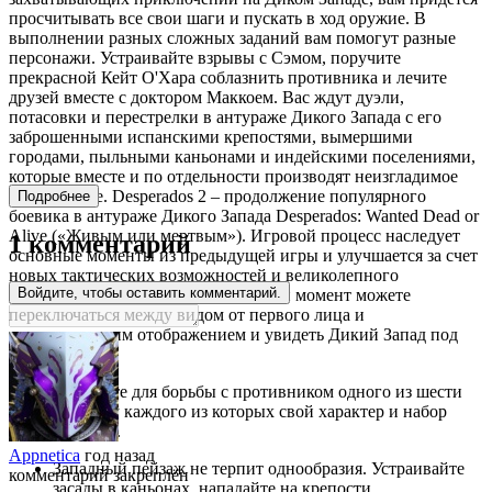
просчитывать все свои шаги и пускать в ход оружие. В
выполнении разных сложных заданий вам помогут разные
персонажи. Устраивайте взрывы с Сэмом, поручите
прекрасной Кейт О'Хара соблазнить противника и лечите
друзей вместе с доктором Маккоем. Вас ждут дуэли,
потасовки и перестрелки в антураже Дикого Запада с его
заброшенными испанскими крепостями, вымершими
городами, пыльными каньонами и индейскими поселениями,
которые вместе и по отдельности производят неизгладимое
впечатление. Desperados 2 – продолжение популярного
Подробнее
боевика в антураже Дикого Запада Desperados: Wanted Dead or
Alive («Живым или мертвым»). Игровой процесс наследует
1 комментарий
основные моменты из предыдущей игры и улучшается за счет
новых тактических возможностей и великолепного
Войдите, чтобы оставить комментарий.
трехмерного окружения. Вы в любой момент можете
переключаться между видом от первого лица и
изометрическим отображением и увидеть Дикий Запад под
другим углом.
Выберите для борьбы с противником одного из шести
героев, у каждого из которых свой характер и набор
навыков.
Appnetica
год назад
Западный пейзаж не терпит однообразия. Устраивайте
комментарий закреплён
засады в каньонах, нападайте на крепости,