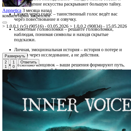
произведение искусства раскрывают большую тайну.
Appnetica
3 месяца назад
Сюжет через голос – таинственный голос ведёт вас
комментарий закреплён
через повествование и озвучку.
> 1.0.0.1 (v5) (90516) - 03.05.2026 > 1.0.0.2 (90834) - 15.05.2026
Сюжетные головоломки – решайте головоломки,
наблюдая, понимая символы и находя скрытые
подсказки.
Личная, эмоциональная история – история о потере и
памяти через исследование, а не действия.
Развернуть
2
1
Ответить
Несколько концовок – ваши решения формируют путь,
1
0
включая секретный финал для внимательных игроков.