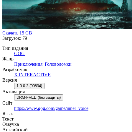
Скачать
15 GB
Загрузок: 79
Тип издания
GOG
Жанр
Приключения
,
Головоломки
Разработчик
X INTERACTIVE
Версия
1.0.0.2 (90834)
Активация
DRM-FREE (без защиты)
Сайт
https://www.gog.com/game/inner_voice
Язык
Текст
Озвучка
Английский