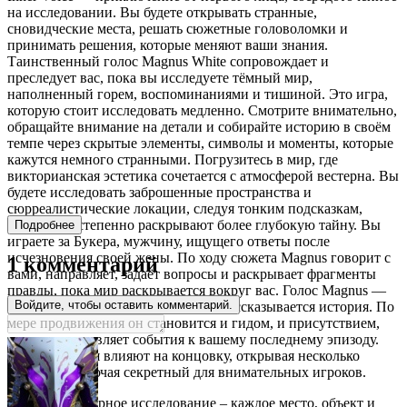
на исследовании. Вы будете открывать странные,
сновидческие места, решать сюжетные головоломки и
принимать решения, которые меняют ваши знания.
Таинственный голос Magnus White сопровождает и
преследует вас, пока вы исследуете тёмный мир,
наполненный горем, воспоминаниями и тишиной. Это игра,
которую стоит исследовать медленно. Смотрите внимательно,
обращайте внимание на детали и собирайте историю в своём
темпе через скрытые элементы, символы и моменты, которые
кажутся немного странными. Погрузитесь в мир, где
викторианская эстетика сочетается с атмосферой вестерна. Вы
будете исследовать заброшенные пространства и
сюрреалистические локации, следуя тонким подсказкам,
которые постепенно раскрывают более глубокую тайну. Вы
Подробнее
играете за Букера, мужчину, ищущего ответы после
исчезновения своей жены. По ходу сюжета Magnus говорит с
1 комментарий
вами, направляет, задаёт вопросы и раскрывает фрагменты
правды, пока мир раскрывается вокруг вас. Голос Magnus —
Войдите, чтобы оставить комментарий.
сердце опыта, определяющее, как рассказывается история. По
мере продвижения он становится и гидом, и присутствием,
которое направляет события к вашему последнему эпизоду.
Ваши решения влияют на концовку, открывая несколько
финалов, включая секретный для внимательных игроков.
Атмосферное исследование – каждое место, объект и