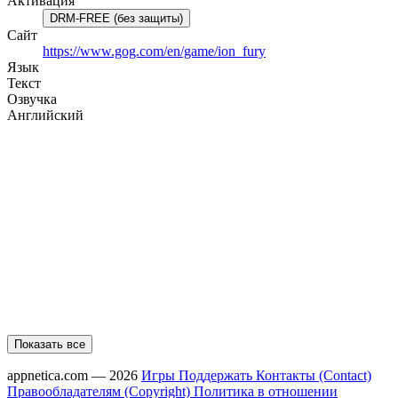
Активация
DRM-FREE (без защиты)
Сайт
https://www.gog.com/en/game/ion_fury
Язык
Текст
Озвучка
Английский
Показать все
appnetica.com — 2026
Игры
Поддержать
Контакты (Contact)
Правообладателям (Copyright)
Политика в отношении