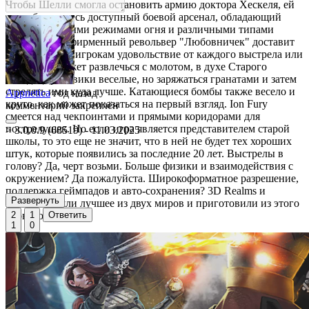
Чтобы Шелли смогла остановить армию доктора Хескеля, ей
потребуется весь доступный боевой арсенал, обладающий
альтернативными режимами огня и различными типами
патронов. Ее фирменный револьвер "Любовничек" доставит
врагам боль, а игрокам удовольствие от каждого выстрела или
же Шелли может развлечься с молотом, в духе Старого
Запада. Дробовики веселые, но заряжаться гранатами и затем
стрелять ими куда лучше. Катающиеся бомбы также весело и
Appnetica
год назад
круто, как может показаться на первый взгляд. Ion Fury
комментарий закреплён
смеется над чекпоинтами и прямыми коридорами для
пострелушек. Но если игра является представителем старой
> 3.0.0.9 (68519) - 11.03.2025
школы, то это еще не значит, что в ней не будет тех хороших
штук, которые появились за последние 20 лет. Выстрелы в
голову? Да, черт возьми. Больше физики и взаимодействия с
окружением? Да пожалуйста. Широкоформатное разрешение,
поддержка геймпадов и авто-сохранения? 3D Realms и
Развернуть
Voidpoint взяли лучшее из двух миров и приготовили из этого
2
1
Ответить
кровавое месиво.
1
0
Настоящий наследник классических шутеров, таких как
Duke Nukem 3D, Shadow Warrior и Blood.
Движок "Build engine" построен на основе оригинала, с
добавлением дополнительных улучшений для
дальнейшего совершенствования технологий.