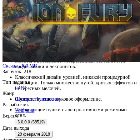
Великолепная ручная работа, выполненная с помощью
инструментов и методов старой школы.
7 увлекательных зон, каждая из которых охватывает
множество карт.
Тонны врагов, оружия и резни.
Лучшее из двух миров. Ion Fury возвращает
классический "Шутер из 90'ых", который вы так
любите, с добавлением современных особенностей,
Скачать
300 MB
вроде физики и чекпоинтов.
Загрузок: 218
Классический дизайн уровней, никакой процедурной
Тип издания
генерации. Только множество путей, крутых эффектов и
GOG
интересных мелочей.
Жанр
Шутеры
,
Фантастика
Соответствующее звуковое оформление.
Разработчик
Потрясающие пушки с альтернативными режимами
Voidpoint
огня.
Версия
3.0.0.9 (68519)
Дата выхода
28 февраля 2018