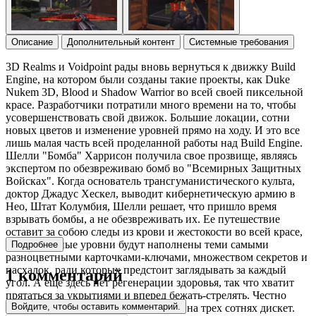
Описание
Дополнительный контент
Системные требования
3D Realms и Voidpoint рады вновь вернуться к движку Build
Engine, на котором были созданы такие проекты, как Duke
Nukem 3D, Blood и Shadow Warrior во всей своей пиксельной
красе. Разработчики потратили много времени на то, чтобы
усовершенствовать свой движок. Большие локации, сотни
новых цветов и изменение уровней прямо на ходу. И это все
лишь малая часть всей проделанной работы над Build Engine.
Шелли "Бомба" Харрисон получила свое прозвище, являясь
экспертом по обезвреживаю бомб во "Всемирных Защитных
Войсках". Когда основатель трансгуманистического культа,
доктор Джадус Хескел, выводит кибернетическую армию в
Нео, Штат Колумбия, Шелли решает, что пришло время
взрывать бомбы, а не обезвреживать их. Ее путешествие
оставит за собою следы из крови и жестокости во всей красе,
разветвленные уровни будут наполнены теми самыми
Подробнее
разноцветными карточками-ключами, множеством секретов и
пасхалок, ради которых предстоит заглядывать за каждый
1 комментарий
угол. А еще здесь нет регенерации здоровья, так что хватит
прятаться за укрытиями и вперед бежать-стрелять. Честно
Войдите, чтобы оставить комментарий.
говоря, Ion Fury следовало бы выйти на трех сотнях дискет.