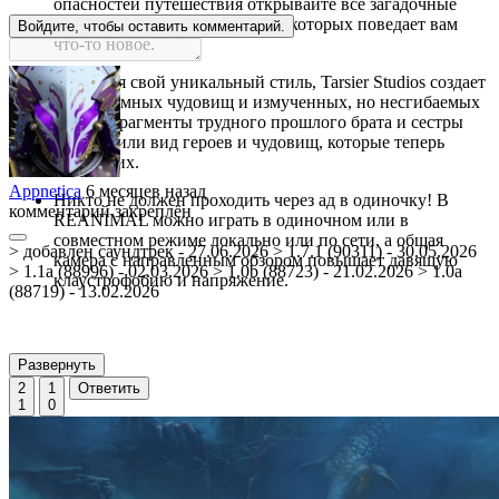
опасностей путешествия открывайте все загадочные
уголки этого мира, каждый из которых поведает вам
Войдите, чтобы оставить комментарий.
что-то новое.
Сохраняя свой уникальный стиль, Tarsier Studios создает
мир безумных чудовищ и измученных, но несгибаемых
детей. Фрагменты трудного прошлого брата и сестры
вдохновили вид героев и чудовищ, которые теперь
мучают их.
Appnetica
6 месяцев назад
Никто не должен проходить через ад в одиночку! В
комментарий закреплён
REANIMAL можно играть в одиночном или в
совместном режиме локально или по сети, а общая
> добавлен саундтрек - 27.06.2026 > 1.7.1 (90311) - 30.05.2026
камера с направленным обзором повышает давящую
> 1.1a (88996) - 02.03.2026 > 1.0b (88723) - 21.02.2026 > 1.0a
клаустрофобию и напряжение.
(88719) - 13.02.2026
Развернуть
2
1
Ответить
1
0