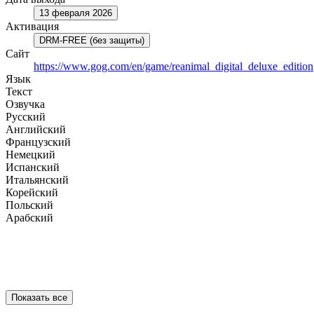
13 февраля 2026
Активация
DRM-FREE (без защиты)
Сайт
https://www.gog.com/en/game/reanimal_digital_deluxe_edition
Язык
Текст
Озвучка
Русский
Английский
Французский
Немецкий
Испанский
Итальянский
Корейский
Польский
Арабский
Показать все