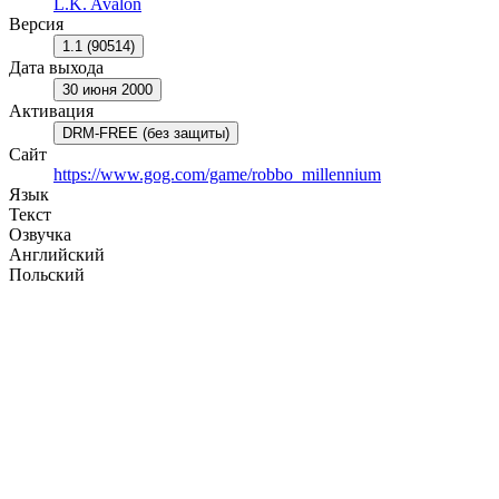
L.K. Avalon
Версия
1.1 (90514)
Дата выхода
30 июня 2000
Активация
DRM-FREE (без защиты)
Сайт
https://www.gog.com/game/robbo_millennium
Язык
Текст
Озвучка
Английский
Польский