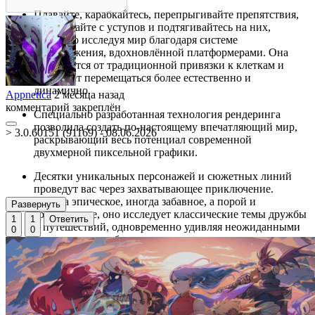
Плавайте, карабкайтесь, перепрыгивайте препятствия,
спрыгивайте с уступов и подтягивайтесь на них,
свободно исследуя мир благодаря системе
передвижения, вдохновлённой платформерами. Она
избавляется от традиционной привязки к клеткам и
позволяет перемещаться более естественно и
динамично.
Appnetica
2 месяца назад
комментарий закреплён
Специально разработанная технология рендеринга
позволила создать по-настоящему впечатляющий мир,
> 3.0.60151 (91169) - 08.06.2026
раскрывающий весь потенциал современной
двухмерной пиксельной графики.
Десятки уникальных персонажей и сюжетных линий
проведут вас через захватывающее приключение.
Иногда эпическое, иногда забавное, а порой и
Развернуть
трогательное, оно исследует классические темы дружбы
1
1
Ответить
и путешествий, одновременно удивляя неожиданными
0
0
поворотами и событиями, которыми славятся игры
студии Sabotage.
В мире Sea of Stars всегда найдётся занятие, если
захочется отвлечься от основного приключения. Вы
сможете плавать под парусом, готовить еду, рыбачить,
заглядывать в таверны, чтобы послушать музыку, или