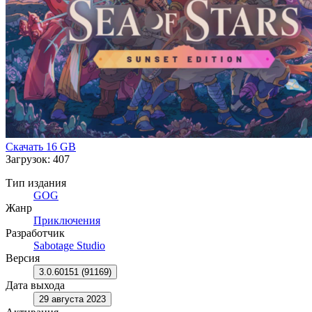
сыграть в знаменитую настольную игру «Колёса»
(Wheels). Каждая игровая система создана с уважением к
классическим RPG, но при этом переосмыслена так,
чтобы обеспечить плавный и современный игровой
процесс.
Скачать
16 GB
Загрузок: 407
Тип издания
GOG
Жанр
Приключения
Разработчик
Sabotage Studio
Версия
3.0.60151 (91169)
Дата выхода
29 августа 2023