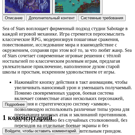
Описание
Дополнительный контент
Системные требования
Sea of Stars воплощает фирменный подход студии Sabotage в
каждой игровой механике. Игра стремится переосмыслить
классические RPG, модернизируя пошаговые сражения,
повествование, исследование мира и взаимодействие с
окружением, сохраняя при этом всё то, за что любят жанр. Sea
of Stars сочетает современные игровые решения с тёплой
ностальгией по классическим ролевым играм, предлагая
увлекательное приключение, наполненное духом старой
школы и простым, искренним удовольствием от игры.
Нажимайте кнопку действия в такт анимациям, чтобы
увеличивать наносимый урон и уменьшать получаемый.
Помимо своевременных ударов, боевая система
включает совместные атаки нескольких персонажей,
усиления и стратегическую систему «замков»,
Подробнее
позволяющую использовать различные типы урона для
прерывания мощных атак и заклинаний противников.
1 комментарий
Всё это реализовано без случайных столкновений, без
переходов на отдельные боевые экраны и без
необходимости заниматься утомительным гриндом.
Войдите, чтобы оставить комментарий.