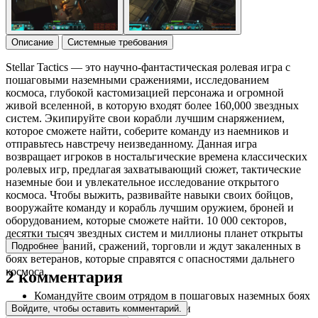
Описание
Системные требования
Stellar Tactics — это научно-фантастическая ролевая игра с
пошаговыми наземными сражениями, исследованием
космоса, глубокой кастомизацией персонажа и огромной
живой вселенной, в которую входят более 160,000 звездных
систем. Экипируйте свои корабли лучшим снаряжением,
которое сможете найти, соберите команду из наемников и
отправьтесь навстречу неизведанному. Данная игра
возвращает игроков в ностальгические времена классических
ролевых игр, предлагая захватывающий сюжет, тактические
наземные бои и увлекательное исследование открытого
космоса. Чтобы выжить, развивайте навыки своих бойцов,
вооружайте команду и корабль лучшим оружием, броней и
оборудованием, которые сможете найти. 10 000 секторов,
десятки тысяч звездных систем и миллионы планет открыты
для исследований, сражений, торговли и ждут закаленных в
Подробнее
боях ветеранов, которые справятся с опасностями дальнего
космоса.
2 комментария
Командуйте своим отрядом в пошаговых наземных боях
с мутантами и другими врагами
Войдите, чтобы оставить комментарий.