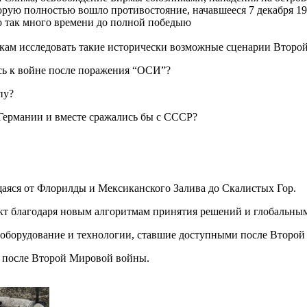
орую полностью вошло противостояние, начавшееся 7 декабря 1
но так много времени до полной победыю
игрокам исследовать такие исторически возможные сценарии Втор
ь к войне после поражения “ОСИ”?
пу?
Германии и вместе сражались бы с СССР?
аяся от Флорилды и Мексиканского Залива до Скалистых Гор.
т благодаря новым алгоритмам принятия решений и глобальны
оборудование и технологии, ставшие доступными после Второ
 после Второй Мировой войны.