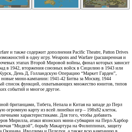
re и также содержит дополнения Pacific Theatre, Patton Drives
 возможностей в одну игру. Weapons and Warfare (расширенная и
лючевых этапах Второй Мировой войны, финал которых зависит
град в 1942, вторжения союзных войск в Сицилию в 1943 или
Курск, День Д, Голландскую Операцию “Маркет Гарден”,
 новые мини-кампании: 1941-42 Битва за Москву, 1944
омный список функций, охватывающих множество юнитов, типов
ких событий и многое другое.
нной британцами, Тибета, Непала и Китая на западе до Перл
 огромную карту из всей линейки игр – 198х82 клеток.
личными характеристиками. Для того, чтобы добавить
деров Мирилла, атаки японских мини-субмарин на Перл-Харбор
лючая “Мидвэй”, борьбу Макартура на Филиппинах, защиту
а Окинава, Иводзима и Пелелуи, а также всю кампанию в