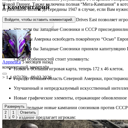
Новой Гвинее. Также включена полная “Мега-Кампания” в кот
1 комментарий
играбельное вплоть до середины 1947 в случае, если Вам нуж
Дополнение Patton Drives East. Patton Drives East позволяет 
Войдите, чтобы оставить комментарий.
Что, если бы Западные Союзники и СССР присоединилис
Могла бы Америка освободить покорённую “Осью” Евро
Что, если бы Западные Союзники приняли капитуляцию 
Среди особенностей стоит упомянуть:
Appnetica
5 месяцев назад
комментарий закреплён
Новая и бОльшая игровая карта, теперь 172 х 46 клеток.
> 1.4 (27179) - 09.03.2026
Гораздо большая область Северной Америки, простирающ
Улучшенный и непредсказуемый искусственный интеллек
Новые графические элементы, отражающие обновленное 
Развернуть
Увлекательные новые кампании союзников против СССР
2
1
Ответить
1
0
Золотое издание предлагает игрокам:
Игры Blitzkrieg + Weapons and Warfare