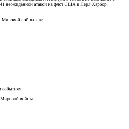
941 неожиданной атакой на флот США в Перл-Харбор,
ой Мировой войны как:
м событиям.
й Мировой войны.