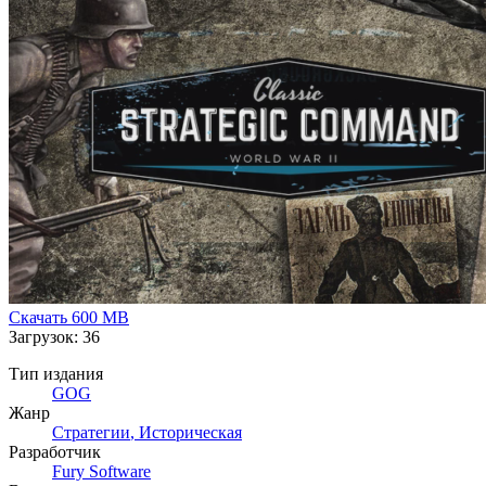
Дополнение Pacific Theatre
Дополнение Patton Drives East
Мощный игровой редактор
Сотни внутриигровых событий
Ведите боевые действия по всему миру, руководя силами 
Скачать
600 MB
Загрузок: 36
Тип издания
GOG
Жанр
Стратегии
,
Историческая
Разработчик
Fury Software