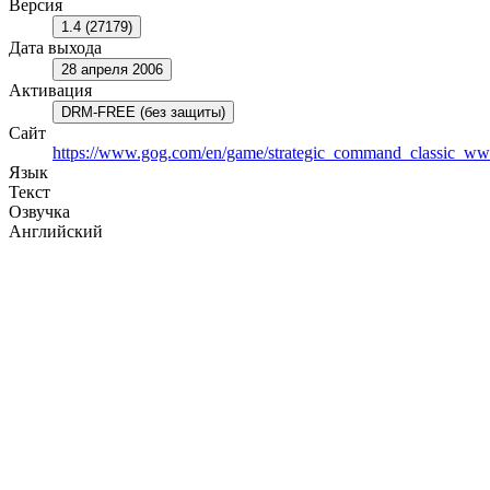
Версия
1.4 (27179)
Дата выхода
28 апреля 2006
Активация
DRM-FREE (без защиты)
Сайт
https://www.gog.com/en/game/strategic_command_classic_ww
Язык
Текст
Озвучка
Английский