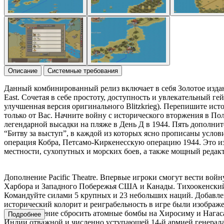
Описание
Системные требования
Данный комбинированный релиз включает в себя Золотое издание 
East. Сочетая в себе простоту, доступность и увлекательный ге
улучшенная версия оригинального Blitzkrieg). Перепишите и
только от Вас. Начните войну с исторического вторжения в П
легендарной высадки на пляже в День Д в 1944. Пять дополн
“Битву за выступ”, в каждой из которых ясно прописаны усло
операция Кобра, Петсамо-Киркенесскую операцию 1944. Это из
местности, сухопутных и морских боев, а также мощный редак
Дополнение Pacific Theatre. Впервые игроки смогут вести вой
Харбора и Западного Побережья США и Канады. Тихоокенский 
Командуйте силами 5 крупных и 23 небольших наций. Добавле
исторический колорит и реиграбельность в игре были изображ
и даже решение сбросить атомные бомбы на Хиросиму и Нагас
Подробнее
Индии отважной и численно уступающей 14-й армией генерала