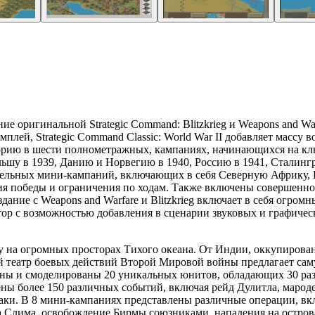
оригинальной Strategic Command: Blitzkrieg и Weapons and Warfa
ймплей, Strategic Command Classic: World War II добавляет массу
сторию в шести полнометражных, кампаниях, начинающихся на к
ольшу в 1939, Данию и Норвегию в 1940, Россию в 1941, Сталин
ительных мини-кампаний, включающих в себя Северную Африку, 
вия победы и ограничения по ходам. Также включены совершенно
дание с Weapons and Warfare и Blitzkrieg включает в себя огр
тор с возможностью добавления в сценарии звуковых и графичес
ну на огромных просторах Тихого океана. От Индии, оккупирова
театр боевых действий Второй Мировой войны предлагает самую
ны и смоделированы 20 уникальных юнитов, обладающих 30 раз
ены более 150 различных событий, включая рейд Дулитла, маро
аки. В 8 мини-кампаниях представлены различные операции, вк
 Слима, освобождение Бирмы союзниками, нападения на остров