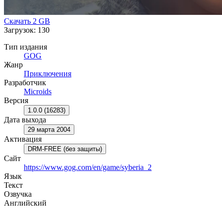
Скачать
2 GB
Загрузок: 130
Тип издания
GOG
Жанр
Приключения
Разработчик
Microids
Версия
1.0.0 (16283)
Дата выхода
29 марта 2004
Активация
DRM-FREE (без защиты)
Сайт
https://www.gog.com/en/game/syberia_2
Язык
Текст
Озвучка
Английский