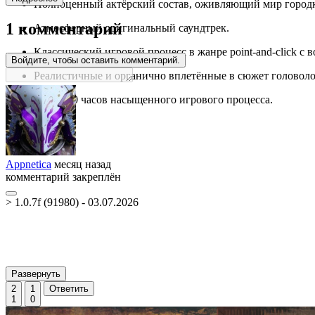
Полноценный актёрский состав, оживляющий мир городк
1 комментарий
Атмосферный оригинальный саундтрек.
Классический игровой процесс в жанре point-and-click с 
Войдите, чтобы оставить комментарий.
Реалистичные и органично вплетённые в сюжет головол
Около 30 часов насыщенного игрового процесса.
Appnetica
месяц назад
комментарий закреплён
> 1.0.7f (91980) - 03.07.2026
Развернуть
2
1
Ответить
1
0