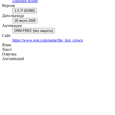
Darkling Room
Версия
1.0.7f (91980)
Дата выхода
18 июля 2008
Активация
DRM-FREE (без защиты)
Сайт
https://www.gog.com/game/the_lost_crown
Язык
Текст
Озвучка
Английский