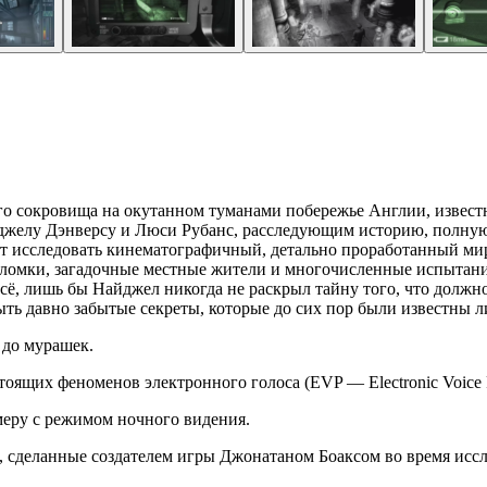
го сокровища на окутанном туманами побережье Англии, извест
джелу Дэнверсу и Люси Рубанс, расследующим историю, полную
ит исследовать кинематографичный, детально проработанный ми
ломки, загадочные местные жители и многочисленные испытания
 всё, лишь бы Найджел никогда не раскрыл тайну того, что долж
ть давно забытые секреты, которые до сих пор были известны 
 до мурашек.
тоящих феноменов электронного голоса (EVP — Electronic Voice
меру с режимом ночного видения.
 сделанные создателем игры Джонатаном Боаксом во время иссл