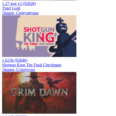
1.27 gog v2 (92828)
Thief Gold
Экшен, Симуляторы
1.623b (92846)
Shotgun King The Final Checkmate
Экшен, Стратегии