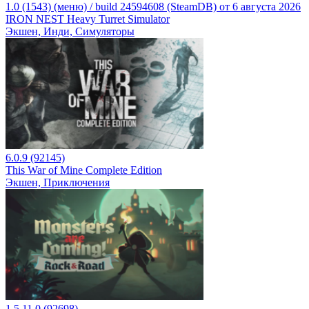
1.0 (1543) (меню) / build 24594608 (SteamDB) от 6 августа 2026
IRON NEST Heavy Turret Simulator
Экшен, Инди, Симуляторы
6.0.9 (92145)
This War of Mine Complete Edition
Экшен, Приключения
1.5.11.0 (92698)