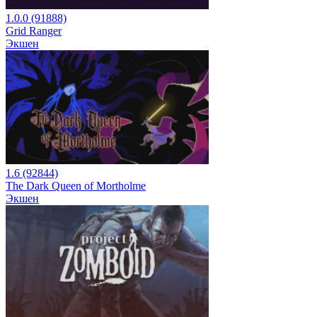
1.0.0 (91888)
Grid Ranger
Экшен
1.6 (92844)
The Dark Queen of Mortholme
Экшен