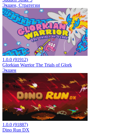
Экшен, Стратегии
1.0.0 (91912)
Glorkian Warrior The Trials of Glork
Экшен
1.0.0 (91887)
Dino Run DX