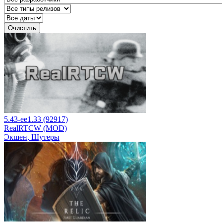
Очистить
5.43-ee1.33 (92917)
RealRTCW (MOD)
Экшен, Шутеры