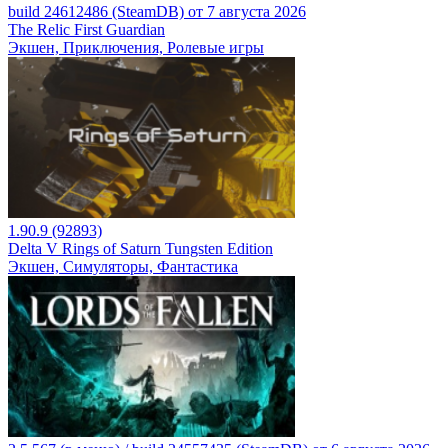
build 24612486 (SteamDB) от 7 августа 2026
The Relic First Guardian
Экшен, Приключения, Ролевые игры
1.90.9 (92893)
Delta V Rings of Saturn Tungsten Edition
Экшен, Симуляторы, Фантастика