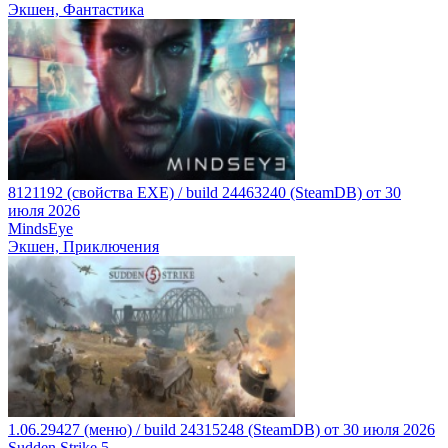
Экшен, Фантастика
8121192 (cвойства EXE) / build 24463240 (SteamDB) от 30
июля 2026
MindsEye
Экшен, Приключения
1.06.29427 (меню) / build 24315248 (SteamDB) от 30 июля 2026
Sudden Strike 5