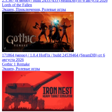
2.5.567 (в меню) / build 24557435 (SteamDB) от 6 августа 2026
Lords of the Fallen
Экшен, Приключения, Ролевые игры
171864 (меню) / 1.0.4 HotFix / build 24539464 (SteamDB) от 6
августа 2026
Gothic 1 Remake
Экшен, Ролевые игры