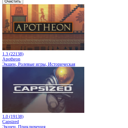
Очистить
1.3 (22138)
Apotheon
Экшен, Ролевые игры, Историческая
1.0 (19138)
Capsized
Экшен, Приключения