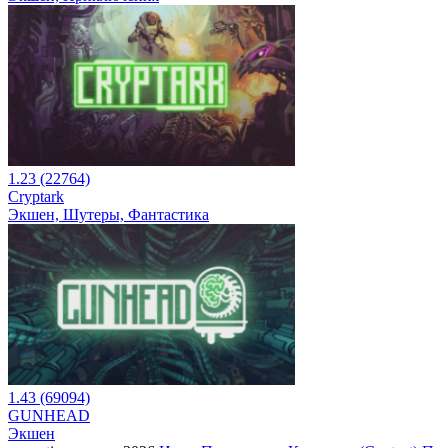
1.23 (22764)
Cryptark
Экшен, Шутеры, Фантастика
1.43 (69094)
GUNHEAD
Экшен