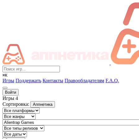
⌘K
Игры
Поддержать
Контакты
Правообладателям
F.A.Q.
Войти
Игры
4
Сортировка:
Аппнетика