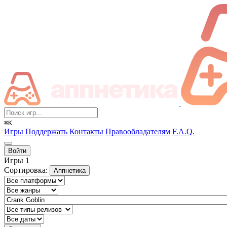
⌘K
Игры
Поддержать
Контакты
Правообладателям
F.A.Q.
Войти
Игры
1
Сортировка:
Аппнетика