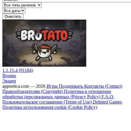
Очистить
1.1.15.4 (91184)
Brotato
Экшен
appnetica.com — 2026
Игры
Поддержать
Контакты (Contact)
Правообладателям (Copyright)
Политика в отношении
обработки персональных данных (Privacy Policy)
F.A.Q.
Пользовательское соглашение (Terms of Use)
Delisted Games
Политика использования cookie (Cookie Policy)