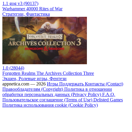
1.1 gog v3 (90137)
Warhammer 40000 Rites of War
Стратегии, Фантастика
1.0 (28044)
Forgotten Realms The Archives Collection Three
Экшен, Ролевые игры, Фентези
appnetica.com — 2026
Игры
Поддержать
Контакты (Contact)
Правообладателям (Copyright)
Политика в отношении
обработки персональных данных (Privacy Policy)
F.A.Q.
Пользовательское соглашение (Terms of Use)
Delisted Games
Политика использования cookie (Cookie Policy)