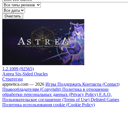
Очистить
1.2.1009 (92565)
Astrea Six-Sided Oracles
Стратегии
appnetica.com — 2026
Игры
Поддержать
Контакты (Contact)
Правообладателям (Copyright)
Политика в отношении
обработки персональных данных (Privacy Policy)
F.A.Q.
Пользовательское соглашение (Terms of Use)
Delisted Games
Политика использования cookie (Cookie Policy)