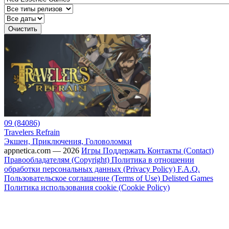
Очистить
09 (84086)
Travelers Refrain
Экшен, Приключения, Головоломки
appnetica.com — 2026
Игры
Поддержать
Контакты (Contact)
Правообладателям (Copyright)
Политика в отношении
обработки персональных данных (Privacy Policy)
F.A.Q.
Пользовательское соглашение (Terms of Use)
Delisted Games
Политика использования cookie (Cookie Policy)