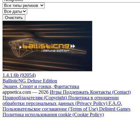
Очистить
1.4.1.6b (92054)
BallisticNG Deluxe Edition
Экшен, Спорт и гонки, Фантастика
appnetica.com — 2026
Игры
Поддержать
Контакты (Contact)
Правообладателям (Copyright)
Политика в отношении
обработки персональных данных (Privacy Policy)
F.A.Q.
Пользовательское соглашение (Terms of Use)
Delisted Games
Политика использования cookie (Cookie Policy)