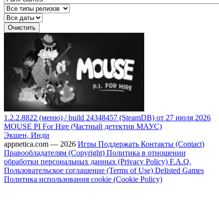
Очистить
1.2.2.8822 (меню) / build 24348457 (SteamDB) от 27 июля 2026
MOUSE PI For Hire (Частный детектив МАУС)
Экшен, Инди
appnetica.com — 2026
Игры
Поддержать
Контакты (Contact)
Правообладателям (Copyright)
Политика в отношении
обработки персональных данных (Privacy Policy)
F.A.Q.
Пользовательское соглашение (Terms of Use)
Delisted Games
Политика использования cookie (Cookie Policy)