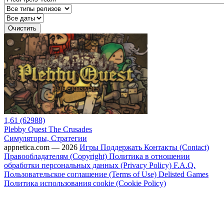
Очистить
1,61 (62988)
Plebby Quest The Crusades
Симуляторы, Стратегии
appnetica.com — 2026
Игры
Поддержать
Контакты (Contact)
Правообладателям (Copyright)
Политика в отношении
обработки персональных данных (Privacy Policy)
F.A.Q.
Пользовательское соглашение (Terms of Use)
Delisted Games
Политика использования cookie (Cookie Policy)