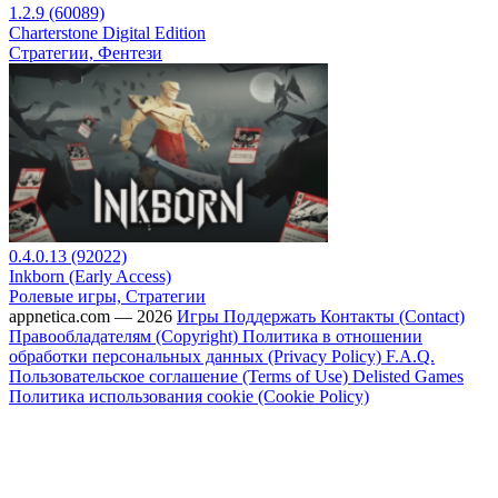
1.2.9 (60089)
Charterstone Digital Edition
Стратегии, Фентези
0.4.0.13 (92022)
Inkborn (Early Access)
Ролевые игры, Стратегии
appnetica.com — 2026
Игры
Поддержать
Контакты (Contact)
Правообладателям (Copyright)
Политика в отношении
обработки персональных данных (Privacy Policy)
F.A.Q.
Пользовательское соглашение (Terms of Use)
Delisted Games
Политика использования cookie (Cookie Policy)