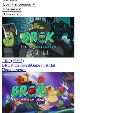
Очистить
1.0.1 (89608)
BROK the InvestiGator First Hat
Приключения