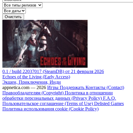
Очистить
0.1 / build 22037017 (SteamDB) от 21 февраля 2026
Echoes of the Living (Early Access)
Экшен, Приключения, Инди
appnetica.com — 2026
Игры
Поддержать
Контакты (Contact)
Правообладателям (Copyright)
Политика в отношении
обработки персональных данных (Privacy Policy)
F.A.Q.
Пользовательское соглашение (Terms of Use)
Delisted Games
Политика использования cookie (Cookie Policy)