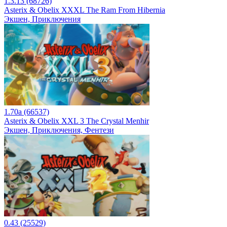
1.3.13 (68726)
Asterix & Obelix XXXL The Ram From Hibernia
Экшен, Приключения
1.70a (66537)
Asterix & Obelix XXL 3 The Crystal Menhir
Экшен, Приключения, Фентези
0.43 (25529)