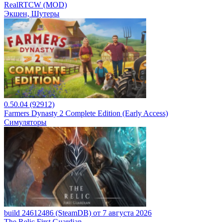
RealRTCW (MOD)
Экшен, Шутеры
0.50.04 (92912)
Farmers Dynasty 2 Complete Edition (Early Access)
Симуляторы
build 24612486 (SteamDB) от 7 августа 2026
The Relic First Guardian