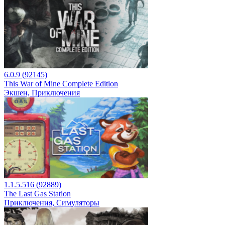
6.0.9 (92145)
This War of Mine Complete Edition
Экшен, Приключения
1.1.5.516 (92889)
The Last Gas Station
Приключения, Симуляторы