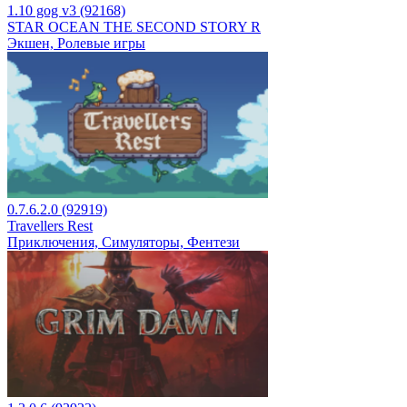
1.10 gog v3 (92168)
STAR OCEAN THE SECOND STORY R
Экшен, Ролевые игры
0.7.6.2.0 (92919)
Travellers Rest
Приключения, Симуляторы, Фентези