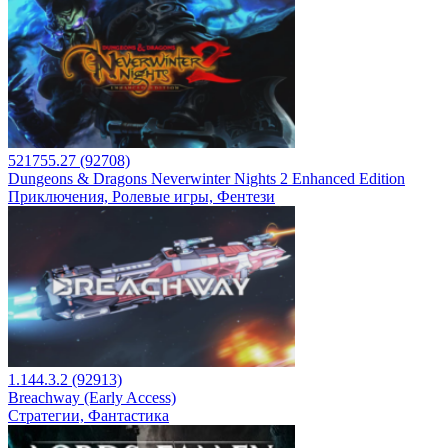
521755.27 (92708)
Dungeons & Dragons Neverwinter Nights 2 Enhanced Edition
Приключения, Ролевые игры, Фентези
1.144.3.2 (92913)
Breachway (Early Access)
Стратегии, Фантастика