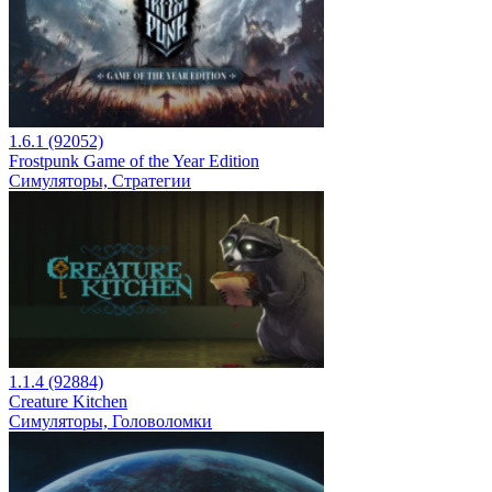
1.6.1 (92052)
Frostpunk Game of the Year Edition
Симуляторы, Стратегии
1.1.4 (92884)
Creature Kitchen
Симуляторы, Головоломки