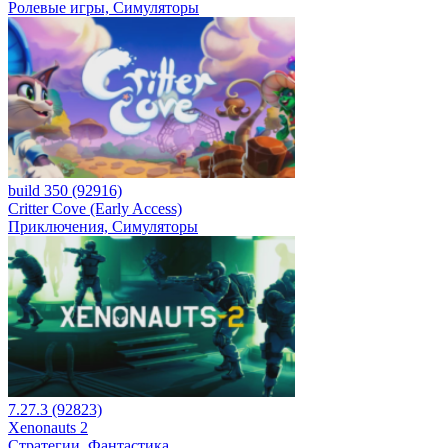
Ролевые игры, Симуляторы
build 350 (92916)
Critter Cove (Early Access)
Приключения, Симуляторы
7.27.3 (92823)
Xenonauts 2
Стратегии, Фантастика