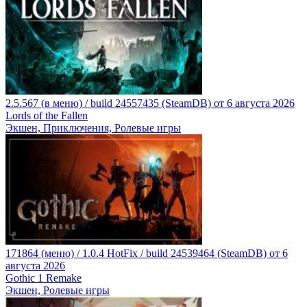
2.5.567 (в меню) / build 24557435 (SteamDB) от 6 августа 2026
Lords of the Fallen
Экшен, Приключения, Ролевые игры
171864 (меню) / 1.0.4 HotFix / build 24539464 (SteamDB) от 6
августа 2026
Gothic 1 Remake
Экшен, Ролевые игры