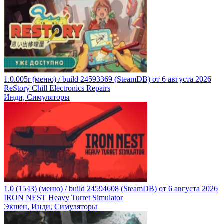
1.0.005r (меню) / build 24593369 (SteamDB) от 6 августа 2026
ReStory Chill Electronics Repairs
Инди, Симуляторы
1.0 (1543) (меню) / build 24594608 (SteamDB) от 6 августа 2026
IRON NEST Heavy Turret Simulator
Экшен, Инди, Симуляторы