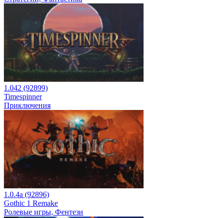
1.042 (92899)
Timespinner
Приключения
1.0.4a (92896)
Gothic 1 Remake
Ролевые игры, Фентези