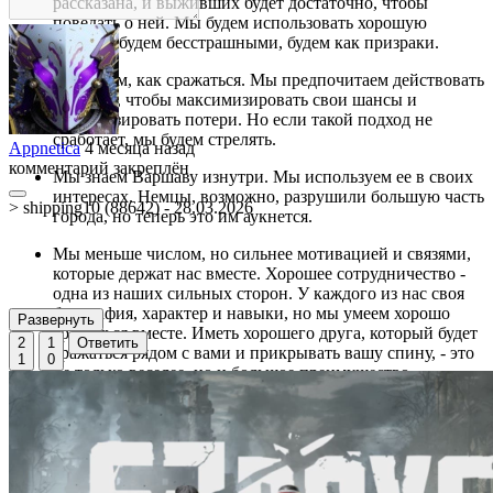
рассказана, и выживших будет достаточно, чтобы
поведать о ней. Мы будем использовать хорошую
тактику, будем бесстрашными, будем как призраки.
Мы знаем, как сражаться. Мы предпочитаем действовать
скрытно, чтобы максимизировать свои шансы и
минимизировать потери. Но если такой подход не
сработает, мы будем стрелять.
Appnetica
4 месяца назад
комментарий закреплён
Мы знаем Варшаву изнутри. Мы используем ее в своих
интересах. Немцы, возможно, разрушили большую часть
> shipping10 (88642) - 28.03.2026
города, но теперь это им аукнется.
Мы меньше числом, но сильнее мотивацией и связями,
которые держат нас вместе. Хорошее сотрудничество -
одна из наших сильных сторон. У каждого из нас своя
биография, характер и навыки, но мы умеем хорошо
Развернуть
сражаться вместе. Иметь хорошего друга, который будет
2
1
Ответить
сражаться рядом с вами и прикрывать вашу спину, - это
1
0
не только веселее, но и большое преимущество.