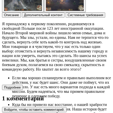
Описание
Дополнительный контент
Системные требования
Я принадлежу к первому поколению, родившемуся в
свободной Польше после 123 лет иностранной оккупации.
Начало Второй мировой войны лишило меня семьи, дома и
будущего. Мы злы, устали, но едины. Нам не терпится что-то
сделать, вернуть себе хоть какой-то контроль над жизнью.
Мои товарищи и я чувствуем, что у нас есть только один
выбор: отомстить и вернуть независимость нашему городу и
нации или умереть, пытаясь это сделать. Но шансы на успех
невелики. Мы, как братья и сестры, воодушевленные своим
боевым духом, полагаемся на свою смекалку, скрытность и
командную работу. Но хватит ли всего этого?
Если мы хорошо спланируем и правильно выполним все
действия, у нас будет шанс. Они даже не поймут, что их
поразило. У нас есть много вариантов подхода к каждой
Подробнее
миссии. Будем надеяться, что мы примем правильное
решение и одержим победу.
1 комментарий
Куда бы ни привело нас восстание, о нашей храбрости
будут помнить многие поколения. Наша история будет
Войдите, чтобы оставить комментарий.