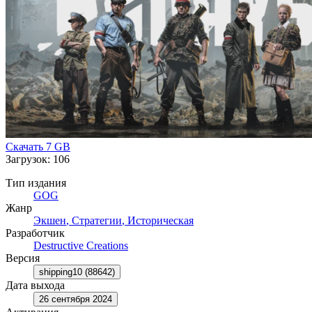
Скачать
7 GB
Загрузок: 106
Тип издания
GOG
Жанр
Экшен
,
Стратегии
,
Историческая
Разработчик
Destructive Creations
Версия
shipping10 (88642)
Дата выхода
26 сентября 2024