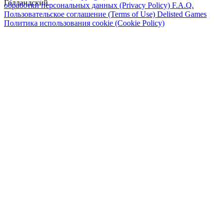
Голландский
обработки персональных данных (Privacy Policy)
F.A.Q.
Пользовательское соглашение (Terms of Use)
Delisted Games
Политика использования cookie (Cookie Policy)