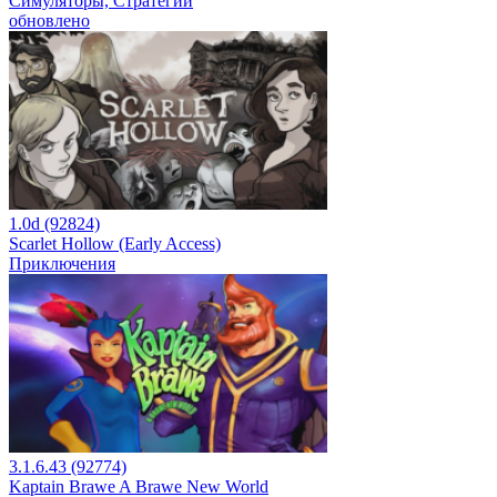
Симуляторы, Стратегии
обновлено
1.0d (92824)
Scarlet Hollow (Early Access)
Приключения
3.1.6.43 (92774)
Kaptain Brawe A Brawe New World