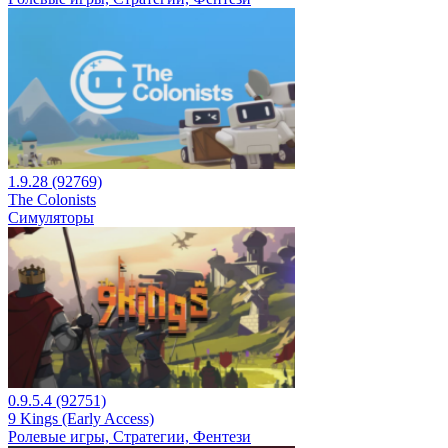
1.9.28 (92769)
The Colonists
Симуляторы
0.9.5.4 (92751)
9 Kings (Early Access)
Ролевые игры, Стратегии, Фентези