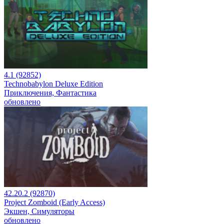
4.1 (92852)
Technobabylon Deluxe Edition
Приключения, Фантастика
обновлено
42.20.2 (92870)
Project Zomboid (Early Access)
Экшен, Симуляторы
обновлено