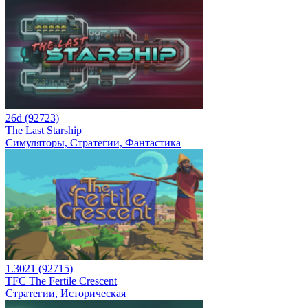
26d (92723)
The Last Starship
Симуляторы, Стратегии, Фантастика
1.3021 (92715)
TFC The Fertile Crescent
Стратегии, Историческая