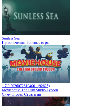
Sunless Sea
Приключения, Ролевые игры
1.7.0.20260726104001 (92625)
Moviehouse The Film Studio Tycoon
Симуляторы, Стратегии