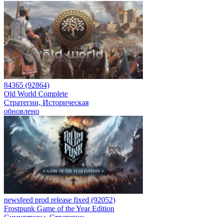
84365 (92864)
Old World Complete
Стратегии, Историческая
обновлено
newsfeed prod release fixed (92052)
Frostpunk Game of the Year Edition