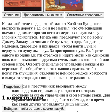
Описание
Дополнительный контент
Системные требования
Когда злой железнодорожный магнат Клэйтон Бун решил
выстроить дорогу в ад, он и не заметил, что сумасшедший
шаман поднимает против него из мертвых целую ватагу
злобных психопатов. Теперь они преследуют его по всему
Дикому Западу, расчищая себе путь через орды бандитов,
медведей, храбрецов и призраков, чтобы найти Буна и
вернуть его душу дьяволу... За пригоршню пуль. Выберите
одного из одиннадцати стрелков и ищите мести как одинокий
волк или в компании с другими смельчаками в локальной или
сетевой игре. Освойте специальное управление каждым из
персонажей, собирайте золото с павших врагов, чтобы
покупать улучшения, отхлебните немного жидкой храбрости
и выпустите торнадо свинца на пыльные равнины.
Отбросы и преступники: выбирайте между
Подробнее
одиннадцатью стрелками, у каждого из которых
собственная схема управления и свои методы атаки. Для
1 комментарий
управления одними понадобится геймпад, в то время
как атаки других управляются лишь мышью.
Войдите, чтобы оставить комментарий.