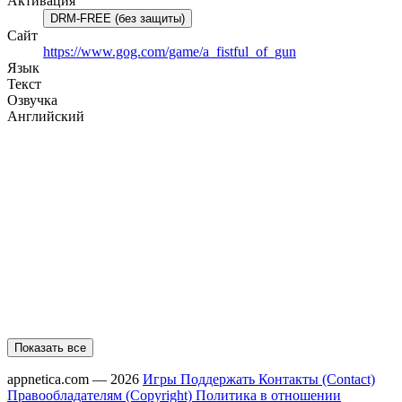
Активация
DRM-FREE (без защиты)
Сайт
https://www.gog.com/game/a_fistful_of_gun
Язык
Текст
Озвучка
Английский
Показать все
appnetica.com — 2026
Игры
Поддержать
Контакты (Contact)
Правообладателям (Copyright)
Политика в отношении