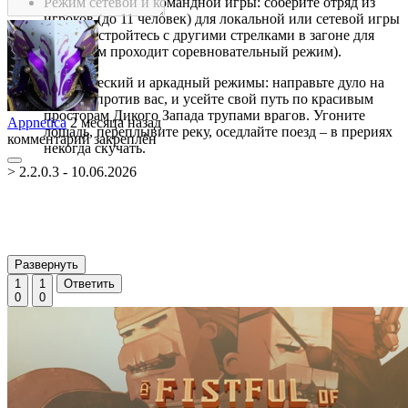
Режим сетевой и командной игры: соберите отряд из
игроков (до 11 человек) для локальной или сетевой игры
или же устройтесь с другими стрелками в загоне для
скота (там проходит соревновательный режим).
Исторический и аркадный режимы: направьте дуло на
тех, кто против вас, и усейте свой путь по красивым
просторам Дикого Запада трупами врагов. Угоните
Appnetica
2 месяца назад
лошадь, переплывите реку, оседлайте поезд – в прериях
комментарий закреплён
некогда скучать.
> 2.2.0.3 - 10.06.2026
Развернуть
1
1
Ответить
0
0