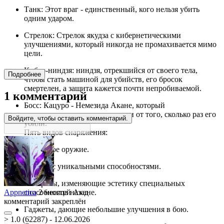
Танк: Этот враг - единственный, кого нельзя убить
одним ударом.
Стрелок: Стрелок якудза с кибернетическими
улучшениями, который никогда не промахивается мимо
цели.
Кибер-ниндзя: ниндзя, отрекшийся от своего тела,
Подробнее
чтобы стать машиной для убийств, его бросок
смертелен, а защита кажется почти непробиваемой.
1 комментарий
Босс: Кацуро - Немезида Акане, который
эволюционирует в зависимости от того, сколько раз его
Войдите, чтобы оставить комментарий.
убили.
Пять видов снаряжения:
Различное оружие.
Катаны с уникальными способностями.
Сигареты, изменяющие эстетику специальных
Appnetica
2 месяца назад
способностей Акане.
комментарий закреплён
Гаджеты, дающие небольшие улучшения в бою.
> 1.0 (62287) - 12.06.2026