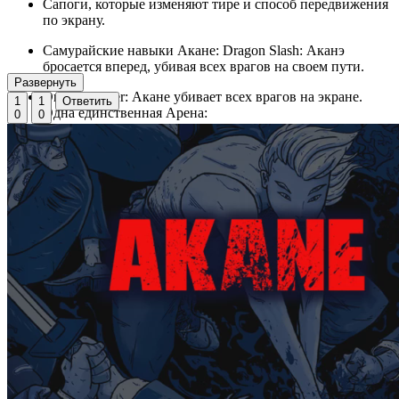
Сапоги, которые изменяют тире и способ передвижения
по экрану.
Самурайские навыки Акане: Dragon Slash: Аканэ
бросается вперед, убивая всех врагов на своем пути.
Развернуть
Dragon Slayer: Акане убивает всех врагов на экране.
1
1
Ответить
Одна единственная Арена:
0
0
Спрайты со светом и тенями.
Пешеходы и неоновая реклама оживляют сцену.