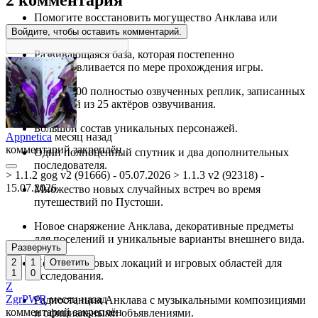
Помогите восстановить могущество Анклава или
уничтожьте его раз и навсегда.
Войдите, чтобы оставить комментарий.
Развивающаяся база, которая постепенно
восстанавливается по мере прохождения игры.
Более 8000 полностью озвученных реплик, записанных
командой из 25 актёров озвучивания.
Большой состав уникальных персонажей.
Appnetica
месяц назад
комментарий закреплён
Один полноценный спутник и два дополнительных
последователя.
> 1.1.2 gog v2 (91666) - 05.07.2026 > 1.1.3 v2 (92318) -
15.07.2026
Множество новых случайных встреч во время
путешествий по Пустоши.
Новое снаряжение Анклава, декоративные предметы
для поселений и уникальные варианты внешнего вида.
Развернуть
2
1
Ответить
Несколько новых локаций и игровых областей для
1
0
исследования.
Z
ZgrPWR
месяц назад
Радиостанция Анклава с музыкальными композициями
комментарий закреплён
и официальными объявлениями.