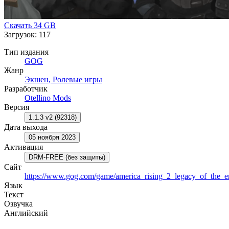
Скачать
34 GB
Загрузок: 117
Тип издания
GOG
Жанр
Экшен
,
Ролевые игры
Разработчик
Otellino Mods
Версия
1.1.3 v2 (92318)
Дата выхода
05 ноября 2023
Активация
DRM-FREE (без защиты)
Сайт
https://www.gog.com/game/america_rising_2_legacy_of_the_e
Язык
Текст
Озвучка
Английский