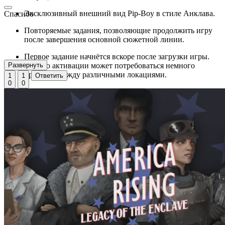
Эксклюзивный внешний вид Pip-Boy в стиле Анклава.
Спасибо
Повторяемые задания, позволяющие продолжить игру
после завершения основной сюжетной линии.
Первое задание начнётся вскоре после загрузки игры.
Развернуть
Для его активации может потребоваться немного
пройтись между различными локациями.
1
1
Ответить
0
0
Вы потеряете возможность пройти сюжетную линию
Анклава, если ранее выполните задание Mass Fusion на
стороне другой фракции.
Если доступ к сюжетной линии Анклава будет закрыт,
вы всё равно сможете уничтожить его, продвигаясь по
сюжетным заданиям Минитменов, Института или
Братства Стали.
Vault-Tec Workshop: если у вас установлено это
дополнение, на Нефтяной платформе (Oil Rig) появятся
различные тренажёры.
Automatron: если вы уже открыли верстак для создания
роботов (Robot Workbench), он также будет доступен на
Нефтяной платформе.