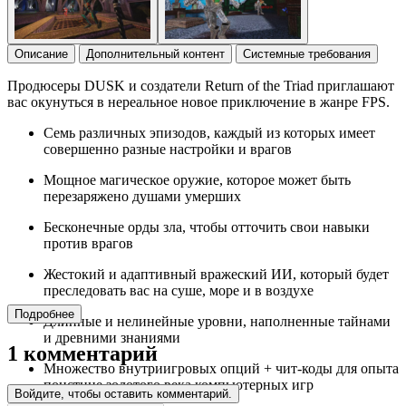
Описание
Дополнительный контент
Системные требования
Продюсеры DUSK и создатели Return of the Triad приглашают
вас окунуться в нереальное новое приключение в жанре FPS.
Семь различных эпизодов, каждый из которых имеет
совершенно разные настройки и врагов
Мощное магическое оружие, которое может быть
перезаряжено душами умерших
Бесконечные орды зла, чтобы отточить свои навыки
против врагов
Жестокий и адаптивный вражеский ИИ, который будет
преследовать вас на суше, море и в воздухе
Подробнее
Длинные и нелинейные уровни, наполненные тайнами
и древними знаниями
1 комментарий
Множество внутриигровых опций + чит-коды для опыта
поистине золотого века компьютерных игр
Войдите, чтобы оставить комментарий.