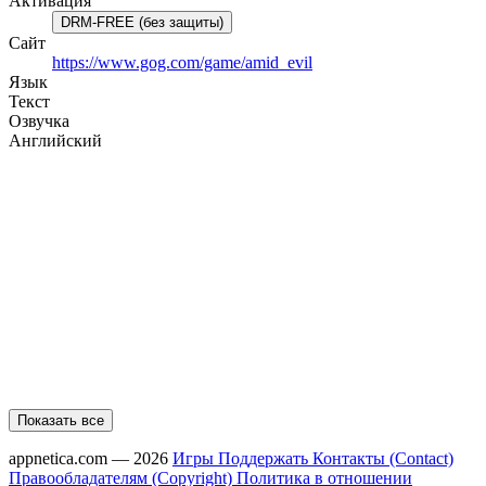
Активация
DRM-FREE (без защиты)
Сайт
https://www.gog.com/game/amid_evil
Язык
Текст
Озвучка
Английский
Показать все
appnetica.com — 2026
Игры
Поддержать
Контакты (Contact)
Правообладателям (Copyright)
Политика в отношении