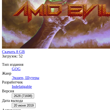
Скачать
8 GB
Загрузок: 52
Тип издания
GOG
Жанр
Экшен
,
Шутеры
Разработчик
Indefatigable
Версия
2628 (71698)
Дата выхода
20 июня 2019