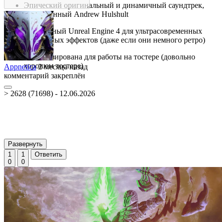
Эпический оригинальный и динамичный саундтрек,
составленный Andrew Hulshult
Встроенный Unreal Engine 4 для ультрасовременных
визуальных эффектов (даже если они немного ретро)
Оптимизирована для работы на тостере (довольно
хорошем тостере)
Appnetica
2 месяца назад
комментарий закреплён
> 2628 (71698) - 12.06.2026
Развернуть
1
1
Ответить
0
0