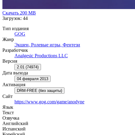
Скачать
200 MB
Загрузок: 44
Тип издания
GOG
Жанр
Экшен
,
Ролевые игры
,
Фентези
Разработчик
Analgesic Productions LLC
Версия
2.01 (74974)
Дата выхода
04 февраля 2013
Активация
DRM-FREE (без защиты)
Сайт
https://www.gog.com/game/anodyne
Язык
Текст
Озвучка
Английский
Испанский
Корейский