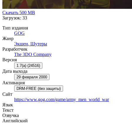
Скачать
500 MB
Загрузок: 33
Тип издания
GOG
Жанр
Экшен
,
Шутеры
Разработчик
The 3DO Company
Версия
1.7(a) (24516)
Дата выхода
29 февраля 2000
Активация
DRM-FREE (без защиты)
Сайт
https://www.gog.com/game/army_men_world_war
Язык
Текст
Озвучка
Английский