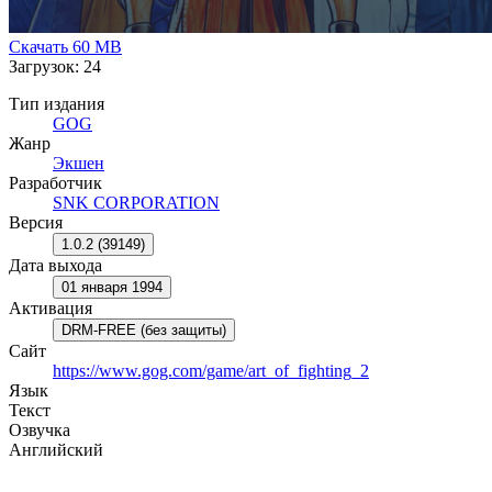
Скачать
60 MB
Загрузок: 24
Тип издания
GOG
Жанр
Экшен
Разработчик
SNK CORPORATION
Версия
1.0.2 (39149)
Дата выхода
01 января 1994
Активация
DRM-FREE (без защиты)
Сайт
https://www.gog.com/game/art_of_fighting_2
Язык
Текст
Озвучка
Английский