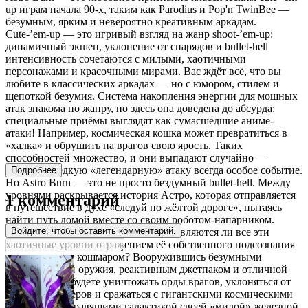
up играм начала 90-х, таким как Parodius и Pop'n TwinBee —
безумным, ярким и невероятно креативным аркадам.
Cute-’em-up — это игривый взгляд на жанр shoot-’em-up:
динамичный экшен, уклонение от снарядов и bullet-hell
интенсивность сочетаются с милыми, хаотичными
персонажами и красочными мирами. Вас ждёт всё, что вы
любите в классических аркадах — но с юмором, стилем и
щепоткой безумия. Система накопления энергии для мощных
атак знакома по жанру, но здесь она доведена до абсурда:
специальные приёмы выглядят как сумасшедшие аниме-
атаки! Например, космическая кошка может превратиться в
«халка» и обрушить на врагов свою ярость. Таких
способностей множество, и они выпадают случайно —
получить редкую «легендарную» атаку всегда особое событие.
Подробнее
Но Astro Burn — это не просто бездумный bullet-hell. Между
уровнями раскрывается история Астро, которая отправляется
1 комментарий
в путешествие в духе «следуй по жёлтой дороге», пытаясь
найти путь домой вместе со своим роботом-напарником.
Войдите, чтобы оставить комментарий.
Постепенно возникает вопрос: а не являются ли все эти
хаотичные уровни отражением её собственного подсознания
— сном… или кошмаром? Вооружившись безумными
комбинациями оружия, реактивным джетпаком и отличной
реакцией, вы будете уничтожать орды врагов, уклоняться от
радужных лазеров и сражаться с гигантскими космическими
существами, правящими галактикой своей «милой» железной