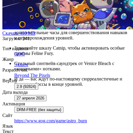
10 разнообразных уровней: от глубокого космоса и
механических миров до небес Земли, подводных глубин
и огромных городов.
3–5 часов насыщенного экшеном прохождения, а также
дополнительные часы для совершенствования навыков
Скачать
400 MB
и перепрохождения уровней.
Загрузок: 341
Заполняйте шкалу Catnip, чтобы активировать особые
Тип издания
приёмы Feline Fury.
GOG
Жанр
Стильный синтвейв-саундтрек от Venice Bleach с
Экшен
«кошачьими» нотками.
Разработчик
Beyond The Pixels
И да — вас ждут по-настоящему сюрреалистичные и
Версия
безумные боссы в конце уровней.
2.9 (92824)
Дата выхода
27 апреля 2026
Активация
DRM-FREE (без защиты)
Сайт
https://www.gog.com/game/astro_burn
Язык
Текст